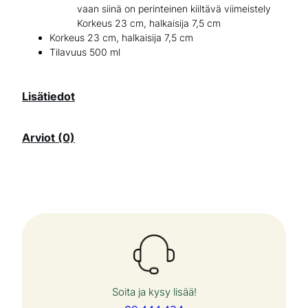
r
vaan siinä on perinteinen kiiltävä viimeistely
Korkeus 23 cm, halkaisija 7,5 cm
ä
Korkeus 23 cm, halkaisija 7,5 cm
t
Tilavuus 500 ml
e
Lisätiedot
t
y
Arviot (0)
s
t
ä
r
u
o
s
Soita ja kysy lisää!