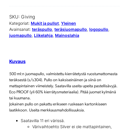
u
o
SKU:
Giving
m
Kategoriat:
Mukit ja pullot
, 
Yleinen
Avainsanat:
teräspullo
, 
teräsjuomapullo
, 
logopullo
, 
a
juomapullo
, 
Liikelahja
, 
Mainoslahja
p
u
Kuvaus
l
l
500 ml:n juomapullo, valmistettu kierrätetystä ruostumattomasta
teräksestä (s/s304). Pullo on kaksiseinäinen ja siinä on
o
mattapintainen viimeistely. Saatavilla useita upeita pastellisävyjä.
k
Eco PROOF (yli 60% kierrätysmateriaalia). Pitää juomat kylmänä
tai kuumana.
i
Jokainen pullo on pakattu erikseen ruskeaan kartonkiseen
laatikkoon. Useita merkkausmahdollisuuksia.
e
Saatavilla 11 eri värissä.
r
Värivaihtoehto Silver ei ole mattapintainen,