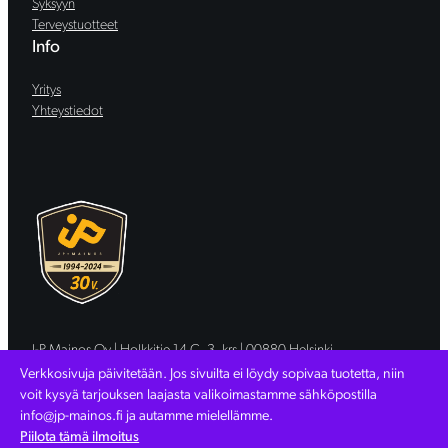
Syksyyn
l
Terveystuotteet
Info
m
ä
Yritys
Yhteystiedot
ä
r
ä
J-P Mainos Oy | Holkkitie 14 C, 3. krs | 00880 Helsinki
Copyright (C) JP-Mainos Oy | 1710051-8 |
Tietosuojaseloste
Verkkosivuja päivitetään. Jos sivuilta ei löydy sopivaa tuotetta, niin
Verkkosivut: WebAula.fi
voit kysyä tarjouksen laajasta valikoimastamme sähköpostilla
info@jp-mainos.fi ja autamme mielellämme.
Piilota tämä ilmoitus