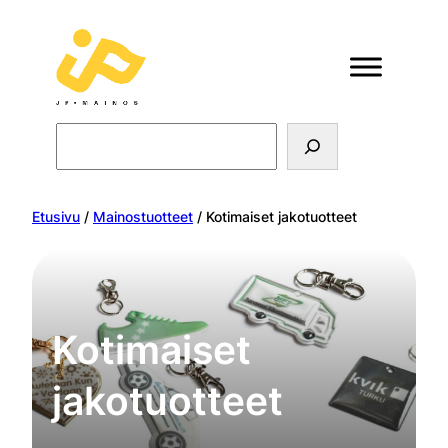
Search
Etusivu
/
Mainostuotteet
/ Kotimaiset jakotuotteet
Kotimaiset
jakotuotteet