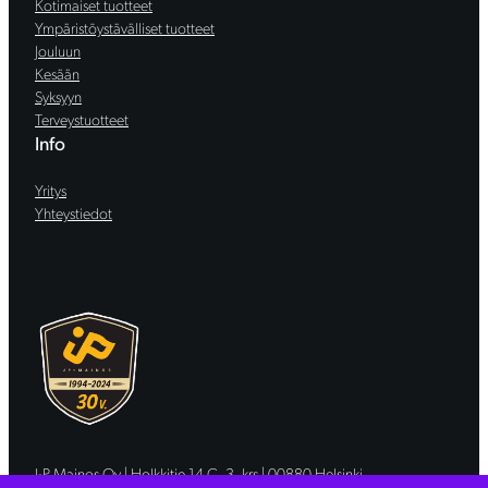
Kotimaiset tuotteet
Ympäristöystävälliset tuotteet
Jouluun
Kesään
Syksyyn
Terveystuotteet
Info
Yritys
Yhteystiedot
J-P Mainos Oy | Holkkitie 14 C, 3. krs | 00880 Helsinki