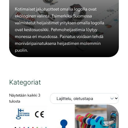
Kotimaiset jakotuotteet omalla logolla ovat
ekologinen valinta. Esimerkiksi Suomessa
valmistetut heijaistimet yrityksen omalla logolla
ovat kestosuosikki. Pehmoheijastimia löytyy
monessa eri muodossa. Painatus voidaan tehdä
moniväripainatuksena heijastimen molemmin
puolin.
Kategoriat
Näytetään kaikki 3
tulosta
T
ä
l
l