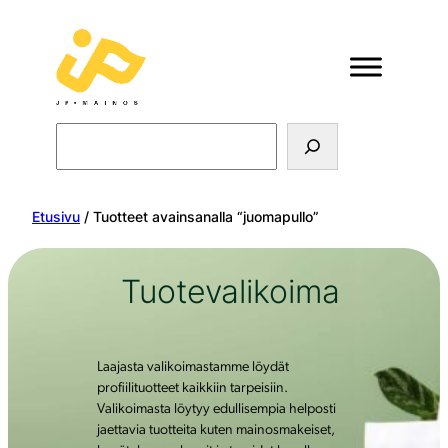
Search
Etusivu
/ Tuotteet avainsanalla “juomapullo”
Tuotevalikoima
Laajasta valikoimastamme löydät
profiilituotteet kaikkiin tarpeisiin.
Valikoimasta löytyy edullisempia helposti
jaettavia tuotteita kuten mainosmakeiset,