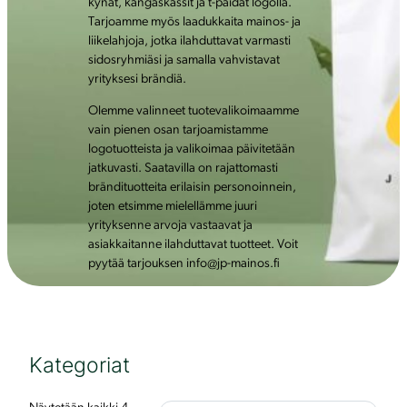
kynät, kangaskassit ja t-paidat logolla.
Tarjoamme myös laadukkaita mainos- ja
liikelahjoja, jotka ilahduttavat varmasti
sidosryhmiäsi ja samalla vahvistavat
yrityksesi brändiä.
Olemme valinneet tuotevalikoimaamme
vain pienen osan tarjoamistamme
logotuotteista ja valikoimaa päivitetään
jatkuvasti. Saatavilla on rajattomasti
brändituotteita erilaisin personoinnein,
joten etsimme mielellämme juuri
yrityksenne arvoja vastaavat ja
asiakkaitanne ilahduttavat tuotteet. Voit
pyytää tarjouksen info@jp-mainos.fi
Kategoriat