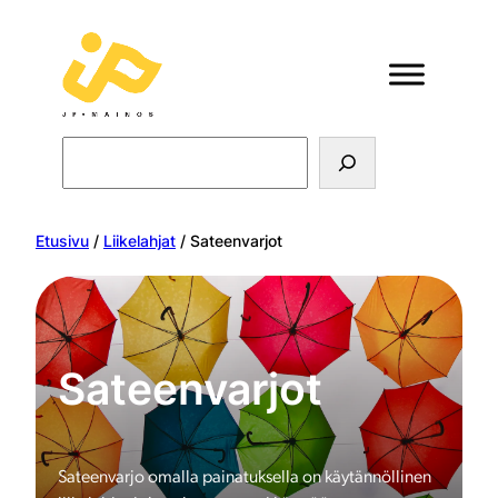
Search
Etusivu
/
Liikelahjat
/ Sateenvarjot
Sateenvarjot
Sateenvarjo omalla painatuksella on käytännöllinen