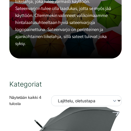
liikelahja, joka tulee varmasti käyttöön.
Sateenvarjon tulee olla laadukas, jotta se myös jää
käyttöön. Olemmekin valinneet valikoimaamme
hintalaatusuhteeltaan hyviä sateenvarjoja
logopainettuna. Sateenvarjo on perinteinen ja
ajankohtainen liikelahja, sillä sateet tulevat joka
syksy.
Kategoriat
Näytetään kaikki 4
tulosta
T
ä
l
l