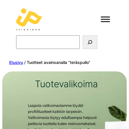
Search
Etusivu
/ Tuotteet avainsanalla “teräspullo”
Tuotevalikoima
Laajasta valikoimastamme löydät
profiilituotteet kaikkiin tarpeisiin.
Valikoimasta löytyy edullisempia helposti
jaettavia tuotteita kuten mainosmakeiset,