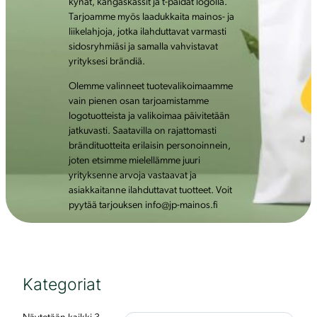
kynät, kangaskassit ja t-paidat logolla.
Tarjoamme myös laadukkaita mainos- ja
liikelahjoja, jotka ilahduttavat varmasti
sidosryhmiäsi ja samalla vahvistavat
yrityksesi brändiä.
Olemme valinneet tuotevalikoimaamme
vain pienen osan tarjoamistamme
logotuotteista ja valikoimaa päivitetään
jatkuvasti. Saatavilla on rajattomasti
brändituotteita erilaisin personoinnein,
joten etsimme mielellämme juuri
yrityksenne arvoja vastaavat ja
asiakkaitanne ilahduttavat tuotteet. Voit
pyytää tarjouksen info@jp-mainos.fi
Kategoriat