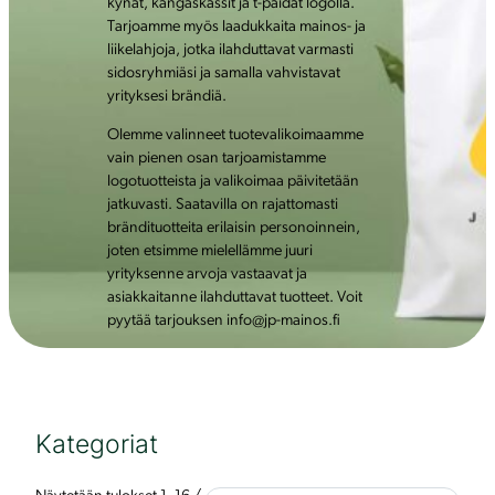
kynät, kangaskassit ja t-paidat logolla.
Tarjoamme myös laadukkaita mainos- ja
liikelahjoja, jotka ilahduttavat varmasti
sidosryhmiäsi ja samalla vahvistavat
yrityksesi brändiä.
Olemme valinneet tuotevalikoimaamme
vain pienen osan tarjoamistamme
logotuotteista ja valikoimaa päivitetään
jatkuvasti. Saatavilla on rajattomasti
brändituotteita erilaisin personoinnein,
joten etsimme mielellämme juuri
yrityksenne arvoja vastaavat ja
asiakkaitanne ilahduttavat tuotteet. Voit
pyytää tarjouksen info@jp-mainos.fi
Kategoriat