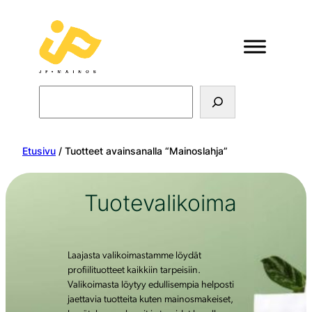
Search
Etusivu
/ Tuotteet avainsanalla “Mainoslahja”
Tuotevalikoima
Laajasta valikoimastamme löydät
profiilituotteet kaikkiin tarpeisiin.
Valikoimasta löytyy edullisempia helposti
jaettavia tuotteita kuten mainosmakeiset,