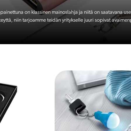
ainettuna on klassinen mainoslahja ja niitä on saatavana us
eyttä, niin tarjoamme teidän yritykselle juuri sopivat avaime
T
ä
l
l
ä
t
u
o
t