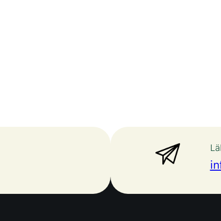
Lä
in