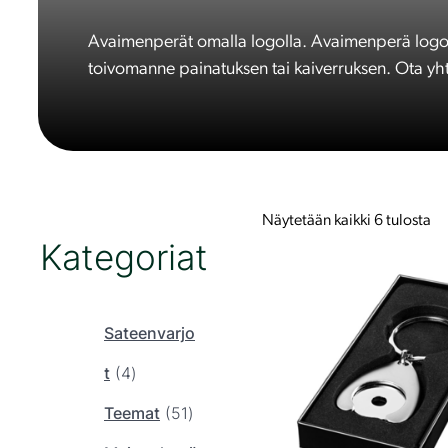
Avaimenperät omalla logolla. Avaimenperä logop
toivomanne painatuksen tai kaiverruksen. Ota yht
Näytetään kaikki 6 tulosta
Kategoriat
T
ä
l
l
Sateenvarjo
ä
4
t
t
4
u
t
5
Teemat
51
o
t