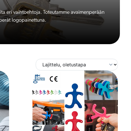
eita eri vaihtoehtoja. Toteutamme avaimenperään
nperät logopainettuna.
T
ä
l
l
ä
t
u
o
t