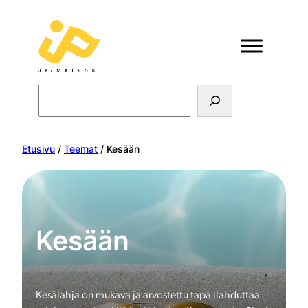
Search
Etusivu
/
Teemat
/ Kesään
Kesään
Kesälahja on mukava ja arvostettu tapa ilahduttaa