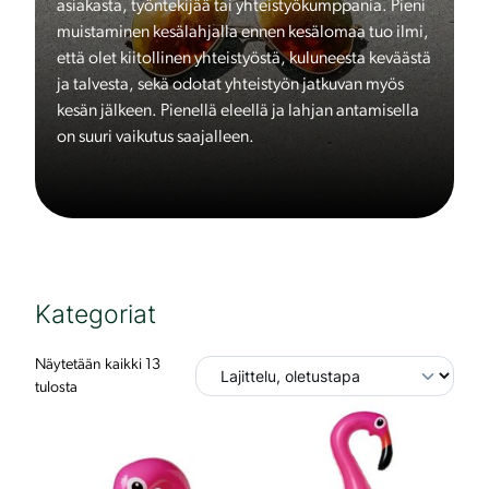
asiakasta, työntekijää tai yhteistyökumppania. Pieni
muistaminen kesälahjalla ennen kesälomaa tuo ilmi,
että olet kiitollinen yhteistyöstä, kuluneesta keväästä
ja talvesta, sekä odotat yhteistyön jatkuvan myös
kesän jälkeen. Pienellä eleellä ja lahjan antamisella
on suuri vaikutus saajalleen.
Kategoriat
Näytetään kaikki 13
tulosta
T
ä
l
l