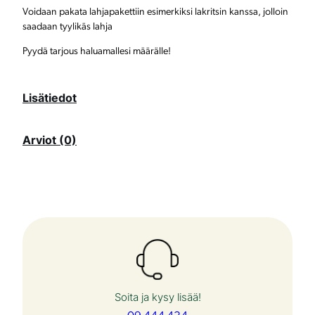
Voidaan pakata lahjapakettiin esimerkiksi lakritsin kanssa, jolloin
u
saadaan tyylikäs lahja
n
Pyydä tarjous haluamallesi määrälle!
a
l
Lisätiedot
u
Arviot (0)
n
e
n
m
ä
ä
r
Soita ja kysy lisää!
ä