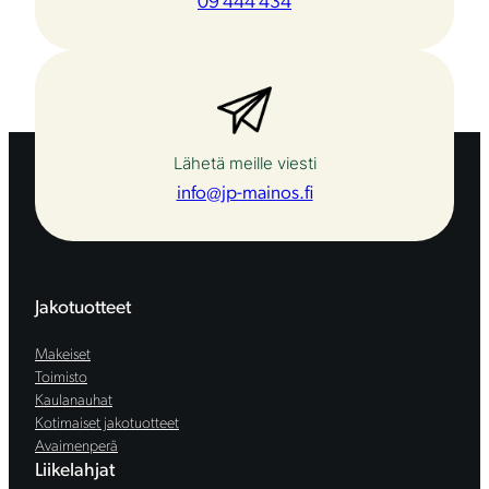
09 444 434
Lähetä meille viesti
info@jp-mainos.fi
Jakotuotteet
Makeiset
Toimisto
Kaulanauhat
Kotimaiset jakotuotteet
Avaimenperä
Liikelahjat