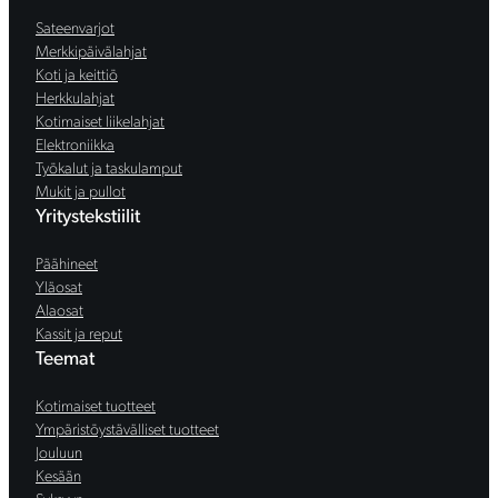
Sateenvarjot
Merkkipäivälahjat
Koti ja keittiö
Herkkulahjat
Kotimaiset liikelahjat
Elektroniikka
Työkalut ja taskulamput
Mukit ja pullot
Yritystekstiilit
Päähineet
Yläosat
Alaosat
Kassit ja reput
Teemat
Kotimaiset tuotteet
Ympäristöystävälliset tuotteet
Jouluun
Kesään