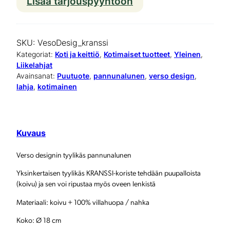
Lisää tarjouspyyntöön
V
e
s
SKU:
VesoDesig_kranssi
o
Kategoriat:
Koti ja keittiö
, 
Kotimaiset tuotteet
, 
Yleinen
, 
Liikelahjat
D
Avainsanat:
Puutuote
, 
pannunalunen
, 
verso design
, 
lahja
, 
kotimainen
e
s
i
Kuvaus
g
Verso designin tyylikäs pannunalunen
n
Yksinkertaisen tyylikäs
KRANSSI
-koriste tehdään puupalloista
p
(koivu) ja sen voi ripustaa myös oveen lenkistä
a
Materiaali: koivu + 100% villahuopa / nahka
n
Koko: Ø 18 cm
n