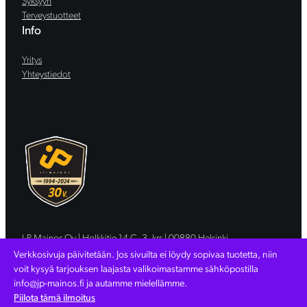
Syksyyn
Terveystuotteet
Info
Yritys
Yhteystiedot
J-P Mainos Oy | Holkkitie 14 C, 3. krs | 00880 Helsinki
Copyright (C) JP-Mainos Oy | 1710051-8 |
Tietosuojaseloste
Verkkosivuja päivitetään. Jos sivuilta ei löydy sopivaa tuotetta, niin
Verkkosivut: WebAula.fi
voit kysyä tarjouksen laajasta valikoimastamme sähköpostilla
info@jp-mainos.fi ja autamme mielellämme.
Piilota tämä ilmoitus