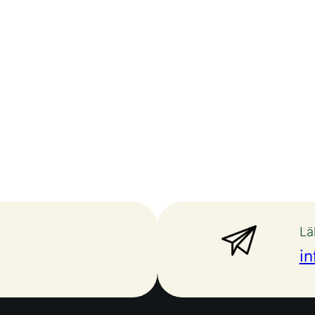
Lä
in