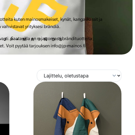
uotteita kuten mainosmakeiset, kynät, kangaskassit ja
 vahvistavat yrityksesi brändiä.
ti. Saatavilla on rajattomasti brändituotteita
et. Voit pyytää tarjouksen info@jp-mainos.fi
T
ä
l
l
ä
t
u