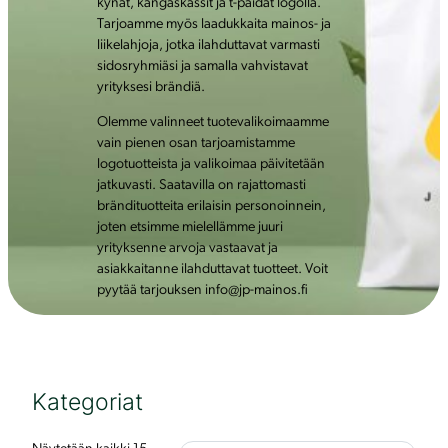
kynät, kangaskassit ja t-paidat logolla.
Tarjoamme myös laadukkaita mainos- ja
liikelahjoja, jotka ilahduttavat varmasti
sidosryhmiäsi ja samalla vahvistavat
yrityksesi brändiä.
Olemme valinneet tuotevalikoimaamme
vain pienen osan tarjoamistamme
logotuotteista ja valikoimaa päivitetään
jatkuvasti. Saatavilla on rajattomasti
brändituotteita erilaisin personoinnein,
joten etsimme mielellämme juuri
yrityksenne arvoja vastaavat ja
asiakkaitanne ilahduttavat tuotteet. Voit
pyytää tarjouksen info@jp-mainos.fi
Kategoriat