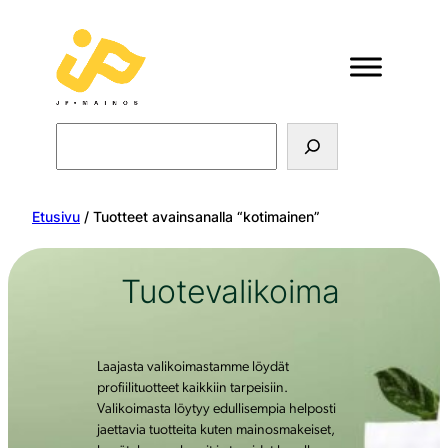
Search
Etusivu
/ Tuotteet avainsanalla “kotimainen”
Tuotevalikoima
Laajasta valikoimastamme löydät
profiilituotteet kaikkiin tarpeisiin.
Valikoimasta löytyy edullisempia helposti
jaettavia tuotteita kuten mainosmakeiset,