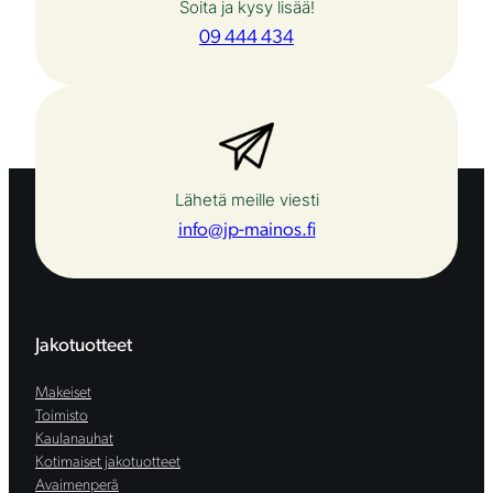
Soita ja kysy lisää!
09 444 434
Lähetä meille viesti
info@jp-mainos.fi
Jakotuotteet
Makeiset
Toimisto
Kaulanauhat
Kotimaiset jakotuotteet
Avaimenperä