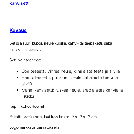
e
kahvisetti
t
t
Kuvaus
i
/
Setissä suuri kuppi, neule kupille, kahvi- tai teepaketti, sekä
lusikka tai teesiivilä.
k
Setti vaihtoehdot:
a
Goa teesetti: vihreä neule, kiinalaista teetä ja siivilä
h
Hampi teesetti: punainen neule, intialaista teetä ja
v
siivilä
Mahal kahvisetti: ruskea neule, arabialaista kahvia ja
i
lusikka
s
Kupin koko: 4oo ml
e
Pakattu laatikkoon, laatikon koko: 17 x 13 x 12 cm
t
Logomerkkaus painatuksella
t