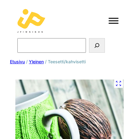
Search
Etusivu
/
Yleinen
/ Teesetti/kahvisetti