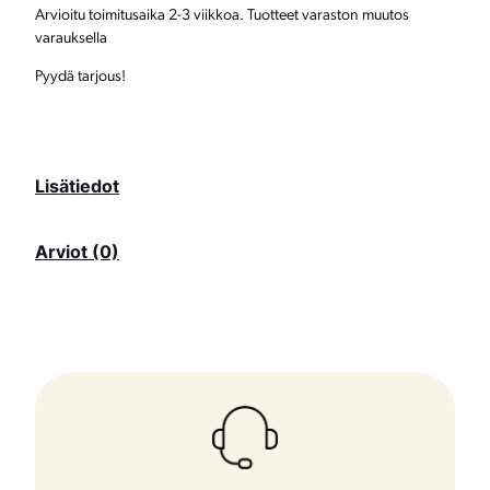
Arvioitu toimitusaika 2-3 viikkoa. Tuotteet varaston muutos
i
varauksella
m
Pyydä tarjous!
ä
ä
r
Lisätiedot
ä
Arviot (0)