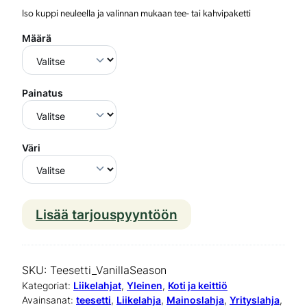
Iso kuppi neuleella ja valinnan mukaan tee- tai kahvipaketti
Määrä
Painatus
Väri
Lisää tarjouspyyntöön
T
e
e
SKU:
Teesetti_VanillaSeason
s
Kategoriat:
Liikelahjat
, 
Yleinen
, 
Koti ja keittiö
Avainsanat:
teesetti
, 
Liikelahja
, 
Mainoslahja
, 
Yrityslahja
, 