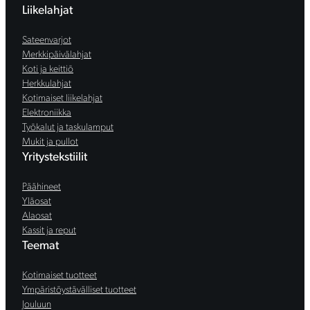
Liikelahjat
Sateenvarjot
Merkkipäivälahjat
Koti ja keittiö
Herkkulahjat
Kotimaiset liikelahjat
Elektroniikka
Työkalut ja taskulamput
Mukit ja pullot
Yritystekstiilit
Päähineet
Yläosat
Alaosat
Kassit ja reput
Teemat
Kotimaiset tuotteet
Ympäristöystävälliset tuotteet
Jouluun