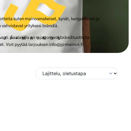
uotteita kuten mainosmakeiset, kynät, kangaskassit ja
 vahvistavat yrityksesi brändiä.
ti. Saatavilla on rajattomasti brändituotteita
et. Voit pyytää tarjouksen info@jp-mainos.fi