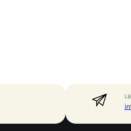
Lä
in