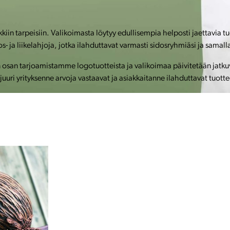
kiin tarpeisiin. Valikoimasta löytyy edullisempia helposti jaettavia t
ja liikelahjoja, jotka ilahduttavat varmasti sidosryhmiäsi ja samalla
an tarjoamistamme logotuotteista ja valikoimaa päivitetään jatkuvas
uuri yrityksenne arvoja vastaavat ja asiakkaitanne ilahduttavat tuotte