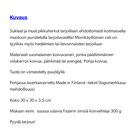
n
Kuvaus
p
u
Suklaat ja muut pikkuherkut tarjoillaan ehdottomasti kotimaiselta
muotoon puristetulta tarjoiluvadilta! Monikäyttöinen vati on
r
tyylikäs myös hedelmien tai leivonnaisten tarjoiluun
i
Materiaali suomalainen koivuvaneri, jonka päällimmäinen
s
viilukerros koivua, pähkinää tai wengeä. Pohja koivua.
t
Tuote on viimeistelty puuöljyllä
e
Pohjassa laserkaiverrettu Made in Finland –teksti (logomerkkaus-
mahdollisuus)
t
Koko 30 x 30 x 3,5 cm
u
Mukaan esim. suussa sulavia Fazerin sinisiä konvehteja 300 g
t
Pyydä tarjous!
t
a