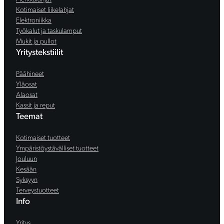
Kotimaiset liikelahjat
Elektroniikka
Työkalut ja taskulamput
Mukit ja pullot
Yritystekstiilit
Päähineet
Yläosat
Alaosat
Kassit ja reput
Teemat
Kotimaiset tuotteet
Ympäristöystävälliset tuotteet
Jouluun
Kesään
Syksyyn
Terveystuotteet
Info
Yritys