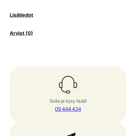
r
Lisätiedot
j
o
Arviot (0)
i
l
u
v
a
d
i
Soita ja kysy lisää!
t
09 444 434
m
ä