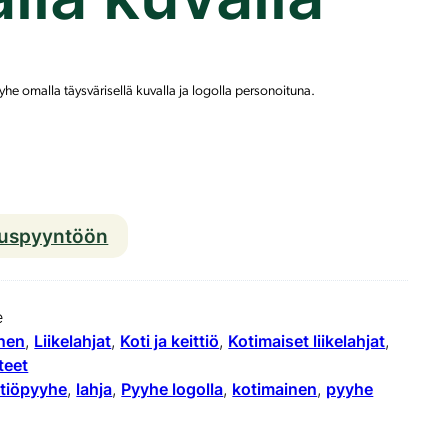
he omalla täysvärisellä kuvalla ja logolla personoituna.
K
o
t
ouspyyntöön
i
m
a
e
i
inen
, 
Liikelahjat
, 
Koti ja keittiö
, 
Kotimaiset liikelahjat
, 
teet
n
ttiöpyyhe
, 
lahja
, 
Pyyhe logolla
, 
kotimainen
, 
pyyhe
e
n