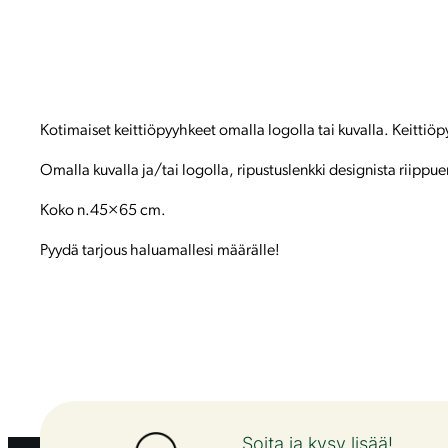
Kotimaiset keittiöpyyhkeet omalla logolla tai kuvalla. Keittiöp
Omalla kuvalla ja/tai logolla, ripustuslenkki designista riippuen 
Koko n.45×65 cm.
Pyydä tarjous haluamallesi määrälle!
Soita ja kysy lisää!