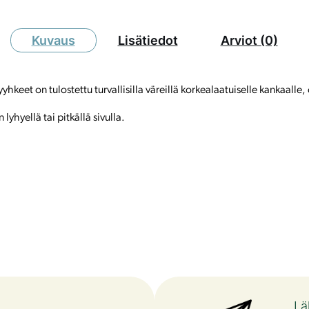
Kuvaus
Lisätiedot
Arviot (0)
yyhkeet on tulostettu turvallisilla väreillä korkealaatuiselle kankaal
lyhyellä tai pitkällä sivulla.
Lä