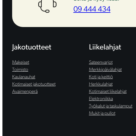
09 444 434
Jakotuotteet
Liikelahjat
Makeiset
Sateenvarjot
Toimisto
Merkkipäivälahjat
Kaulanauhat
Koti ja keittiö
Kotimaiset jakotuotteet
Herkkulahjat
Avaimenperä
Kotimaiset liikelahjat
Elektroniikka
Työkalut ja taskulamput
Mukit ja pullot