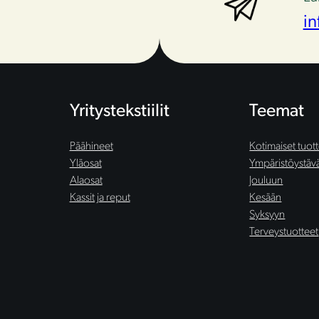
in
Yritystekstiilit
Teemat
Päähineet
Kotimaiset tuot
Yläosat
Ympäristöystäväl
Alaosat
Jouluun
Kassit ja reput
Kesään
Syksyyn
Terveystuotteet