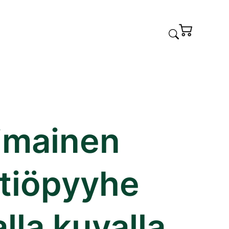
imainen
ttiöpyyhe
lla kuvalla