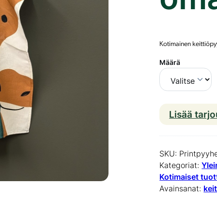
Kotimainen keittiöpyy
Määrä
Lisää tarj
SKU:
Printpyyh
Kategoriat:
Yle
Kotimaiset tuot
Avainsanat:
kei