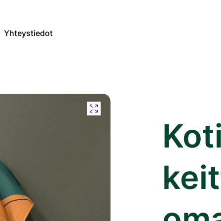
Yhteystiedot
Kot
kei
oma