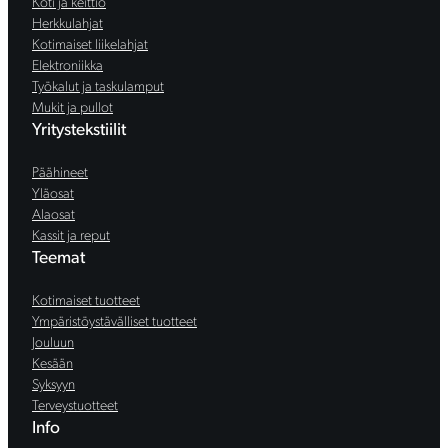
Koti ja keittiö
Herkkulahjat
Kotimaiset liikelahjat
Elektroniikka
Työkalut ja taskulamput
Mukit ja pullot
Yritystekstiilit
Päähineet
Yläosat
Alaosat
Kassit ja reput
Teemat
Kotimaiset tuotteet
Ympäristöystävälliset tuotteet
Jouluun
Kesään
Syksyyn
Terveystuotteet
Info