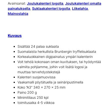
b
Avainsanat:
Joulukalenteri logolla
, 
Joulukalenteri omalla
painatuksella
, 
Suklaakalenteri logolla
, 
Liikelahja
, 
e
Mainoslahja
r
g
i
Kuvaus
n
Sisältää 24 palaa suklaata
P
Suomalaista herkullista Brunbergin tryffelisuklaata
Korkealuokkainen digipainatus ympäri kalenterin
r
Voit tehdä kokonaan oman kuvituksen, tai hyödyntää
valmiita pohjiamme, joihin voit lisätä logosi ja
e
muuttaa tervehdystekstejä
m
Kalenteri suojamuovissa
Vaakamalli pöytätuella ja seinäripustimella
i
Koko ”A3” 340 x 270 x 25 mm
u
Paino 200 g
Minimitilaus 250 kpl
m
toimitusaika 4-5 viikkoa
j