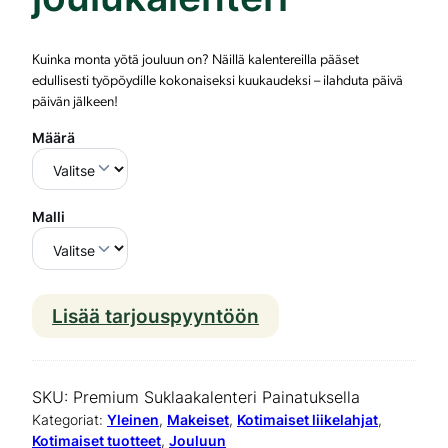
Kuinka monta yötä jouluun on? Näillä kalentereilla pääset
edullisesti työpöydille kokonaiseksi kuukaudeksi – ilahduta päivä
päivän jälkeen!
Määrä
Malli
Lisää tarjouspyyntöön
B
r
u
SKU:
Premium Suklaakalenteri Painatuksella
n
Kategoriat:
Yleinen
, 
Makeiset
, 
Kotimaiset liikelahjat
, 
Kotimaiset tuotteet
, 
Jouluun