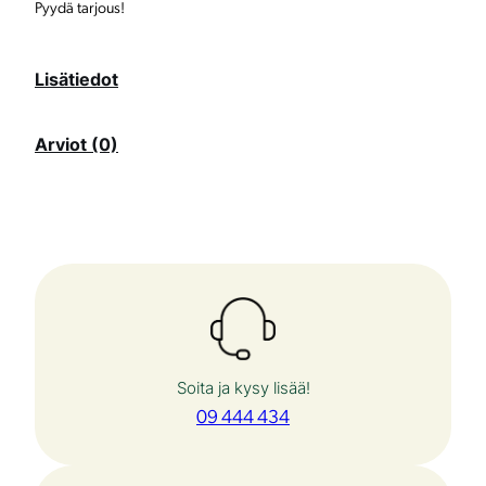
Pyydä tarjous!
o
u
Lisätiedot
l
Arviot (0)
u
k
a
l
e
n
t
Soita ja kysy lisää!
e
09 444 434
r
i