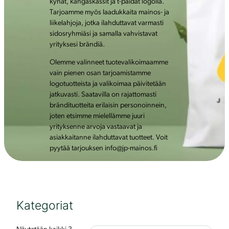
kynät, kangaskassit ja t-paidat logolla.
Tarjoamme myös laadukkaita mainos- ja
liikelahjoja, jotka ilahduttavat varmasti
sidosryhmiäsi ja samalla vahvistavat
yrityksesi brändiä.
Olemme valinneet tuotevalikoimaamme
vain pienen osan tarjoamistamme
logotuotteista ja valikoimaa päivitetään
jatkuvasti. Saatavilla on rajattomasti
brändituotteita erilaisin personoinnein,
joten etsimme mielellämme juuri
yrityksenne arvoja vastaavat ja
asiakkaitanne ilahduttavat tuotteet. Voit
pyytää tarjouksen info@jp-mainos.fi
Kategoriat