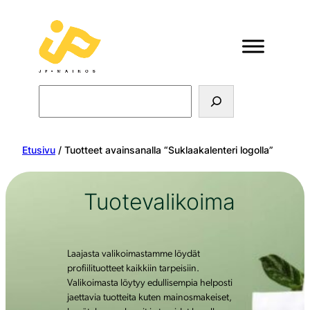
Search
Etusivu
/ Tuotteet avainsanalla “Suklaakalenteri logolla”
Tuotevalikoima
Laajasta valikoimastamme löydät
profiilituotteet kaikkiin tarpeisiin.
Valikoimasta löytyy edullisempia helposti
jaettavia tuotteita kuten mainosmakeiset,