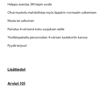
Helppo asentaa 3M teipin avulla
u
Ohut muotoilu mahdollistaa myös läppärin normaalin sulkemisen
o
j
Musta tai valkoinen
u
Painatus 4-värisenä koko suojuksen alalle
s
Yksittäispakattu personoidun 4-värisen tuotekortin kanssa
m
Pyydä tarjous!
ä
ä
Lisätiedot
r
ä
Arviot (0)