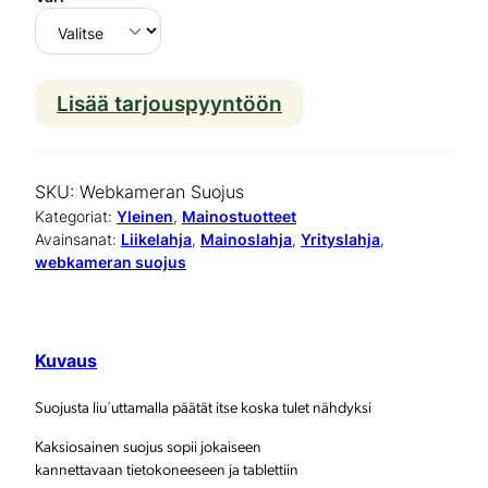
Lisää tarjouspyyntöön
W
e
b
SKU:
Webkameran Suojus
k
Kategoriat:
Yleinen
, 
Mainostuotteet
Avainsanat:
Liikelahja
, 
Mainoslahja
, 
Yrityslahja
, 
a
webkameran suojus
m
e
Kuvaus
r
a
Suojusta liu´uttamalla päätät itse koska tulet nähdyksi
n
Kaksiosainen suojus sopii jokaiseen
kannettavaan tietokoneeseen ja tablettiin
s