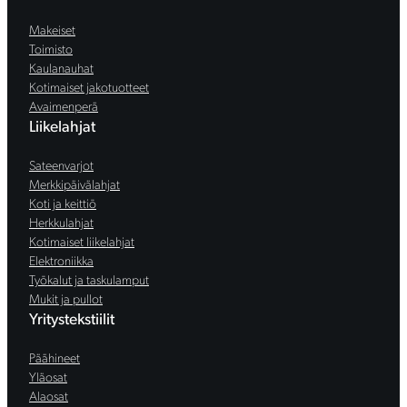
Makeiset
Toimisto
Kaulanauhat
Kotimaiset jakotuotteet
Avaimenperä
Liikelahjat
Sateenvarjot
Merkkipäivälahjat
Koti ja keittiö
Herkkulahjat
Kotimaiset liikelahjat
Elektroniikka
Työkalut ja taskulamput
Mukit ja pullot
Yritystekstiilit
Päähineet
Yläosat
Alaosat