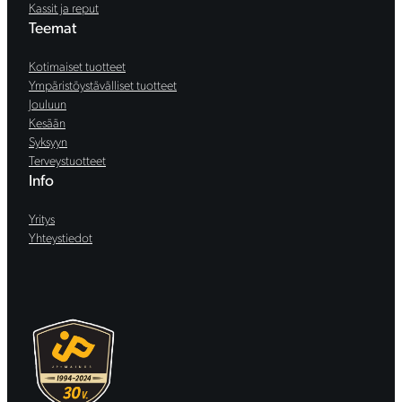
Kassit ja reput
Teemat
Kotimaiset tuotteet
Ympäristöystävälliset tuotteet
Jouluun
Kesään
Syksyyn
Terveystuotteet
Info
Yritys
Yhteystiedot