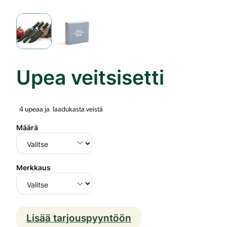
Upea veitsisetti
4 upeaa ja laadukasta veistä
Määrä
Merkkaus
Lisää tarjouspyyntöön
U