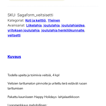
p
e
SKU:
Sagaform_veitsisetti
a
Kategoriat:
Koti ja keittiö
, 
Yleinen
Avainsanat:
Liikelahja
, 
joululahja
, 
joululahjaidea
, 
v
yrityksen joululahja
, 
joululahja henkilökunnalle
, 
veitsetti
e
i
t
Kuvaus
s
i
Todella upeita ja toimivia veitsiä, 4 kpl
s
Veitsien tarttumaton pinnoite ja uritettu terä estävät ruoan
e
tarttumisen
t
Pakattu kauniiseen Happy Holidays- lahjalaatikkoon
t
Logomerkkaus mahdollinen: