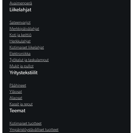
Avaimenperä
Liikelahjat
Sateenvarjot
Merkkipäivälahjat
Koti ja keittiö
Herkkulahjat
Kotimaiset liikelahjat
Elektroniikka
Työkalut ja taskulamput
Mukit ja pullot
Yritystekstiilit
Päähineet
Yläosat
Alaosat
Kassit ja reput
Teemat
Kotimaiset tuotteet
Ympäristöystävälliset tuotteet