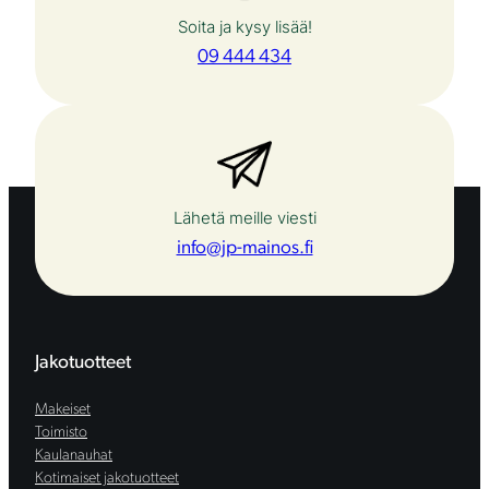
Soita ja kysy lisää!
09 444 434
Lähetä meille viesti
info@jp-mainos.fi
Jakotuotteet
Makeiset
Toimisto
Kaulanauhat
Kotimaiset jakotuotteet