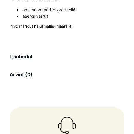
i
laatikon ympärille vyötteellä,
m
laserkaiverrus
ä
Pyydä tarjous haluamallesi määrälle!
ä
r
ä
Lisätiedot
Arviot (0)