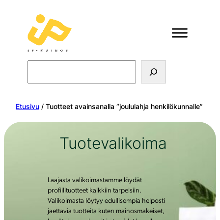
Search
Etusivu
/ Tuotteet avainsanalla “joululahja henkilökunnalle”
Tuotevalikoima
Laajasta valikoimastamme löydät
profiilituotteet kaikkiin tarpeisiin.
Valikoimasta löytyy edullisempia helposti
jaettavia tuotteita kuten mainosmakeiset,