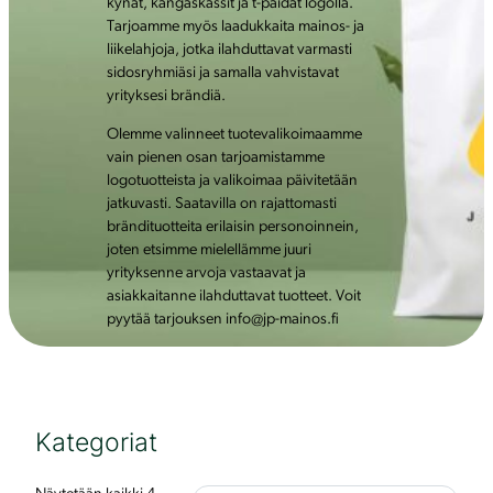
kynät, kangaskassit ja t-paidat logolla.
Tarjoamme myös laadukkaita mainos- ja
liikelahjoja, jotka ilahduttavat varmasti
sidosryhmiäsi ja samalla vahvistavat
yrityksesi brändiä.
Olemme valinneet tuotevalikoimaamme
vain pienen osan tarjoamistamme
logotuotteista ja valikoimaa päivitetään
jatkuvasti. Saatavilla on rajattomasti
brändituotteita erilaisin personoinnein,
joten etsimme mielellämme juuri
yrityksenne arvoja vastaavat ja
asiakkaitanne ilahduttavat tuotteet. Voit
pyytää tarjouksen info@jp-mainos.fi
Kategoriat