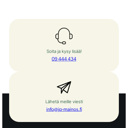
ä
r
ä
Soita ja kysy lisää!
09 444 434
Lähetä meille viesti
info@jp-mainos.fi