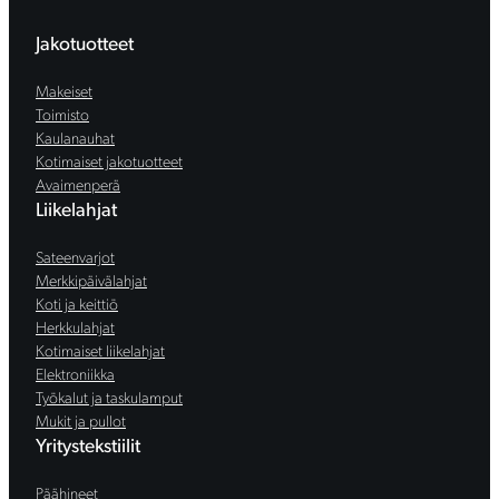
Jakotuotteet
Makeiset
Toimisto
Kaulanauhat
Kotimaiset jakotuotteet
Avaimenperä
Liikelahjat
Sateenvarjot
Merkkipäivälahjat
Koti ja keittiö
Herkkulahjat
Kotimaiset liikelahjat
Elektroniikka
Työkalut ja taskulamput
Mukit ja pullot
Yritystekstiilit
Päähineet