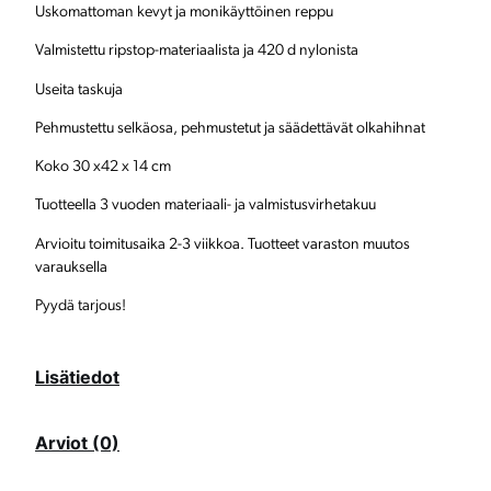
Uskomattoman kevyt ja monikäyttöinen reppu
t
Valmistettu ripstop-materiaalista ja 420 d nylonista
ö
Useita taskuja
i
Pehmustettu selkäosa, pehmustetut ja säädettävät olkahihnat
n
Koko 30 x42 x 14 cm
e
Tuotteella 3 vuoden materiaali- ja valmistusvirhetakuu
n
Arvioitu toimitusaika 2-3 viikkoa. Tuotteet varaston muutos
r
varauksella
e
Pyydä tarjous!
p
p
Lisätiedot
u
m
Arviot (0)
ä