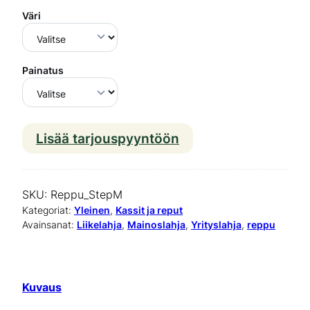
Väri
Painatus
Lisää tarjouspyyntöön
M
o
n
SKU:
Reppu_StepM
i
Kategoriat:
Yleinen
, 
Kassit ja reput
Avainsanat:
Liikelahja
, 
Mainoslahja
, 
Yrityslahja
, 
reppu
k
ä
y
Kuvaus
t