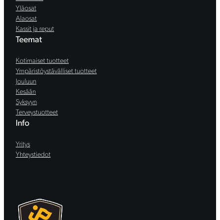
Yläosat
Alaosat
Kassit ja reput
Teemat
Kotimaiset tuotteet
Ympäristöystävälliset tuotteet
Jouluun
Kesään
Syksyyn
Terveystuotteet
Info
Yritys
Yhteystiedot