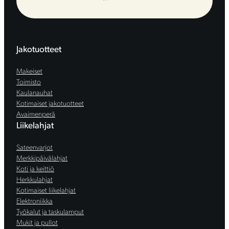
Jakotuotteet
Makeiset
Toimisto
Kaulanauhat
Kotimaiset jakotuotteet
Avaimenperä
Liikelahjat
Sateenvarjot
Merkkipäivälahjat
Koti ja keittiö
Herkkulahjat
Kotimaiset liikelahjat
Elektroniikka
Työkalut ja taskulamput
Mukit ja pullot