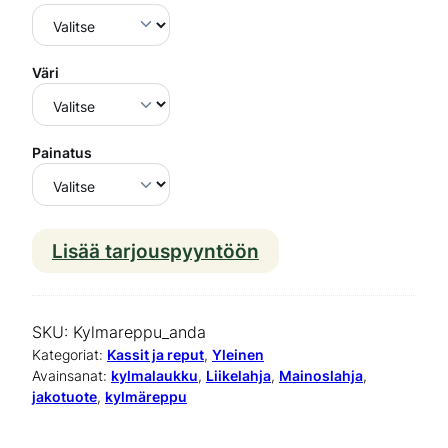
Väri
Painatus
Lisää tarjouspyyntöön
K
y
l
SKU:
Kylmareppu_anda
m
Kategoriat:
Kassit ja reput
, 
Yleinen
Avainsanat:
kylmalaukku
, 
Liikelahja
, 
Mainoslahja
, 
ä
jakotuote
, 
kylmäreppu
r