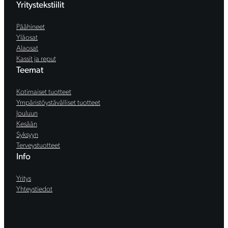
Yritystekstiilit
Päähineet
Yläosat
Alaosat
Kassit ja reput
Teemat
Kotimaiset tuotteet
Ympäristöystävälliset tuotteet
Jouluun
Kesään
Syksyyn
Terveystuotteet
Info
Yritys
Yhteystiedot