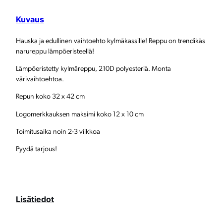
e
Kuvaus
p
p
Hauska ja edullinen vaihtoehto kylmäkassille! Reppu on trendikäs
narureppu lämpöeristeellä!
u
Lämpöeristetty kylmäreppu, 210D polyesteriä. Monta
m
värivaihtoehtoa.
ä
Repun koko 32 x 42 cm
ä
Logomerkkauksen maksimi koko 12 x 10 cm
r
Toimitusaika noin 2-3 viikkoa
ä
Pyydä tarjous!
Lisätiedot