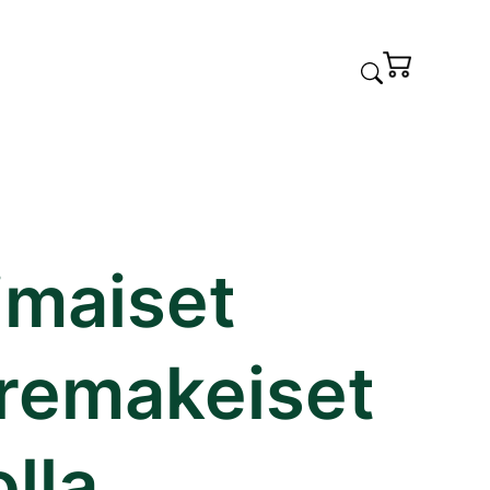
imaiset
remakeiset
olla