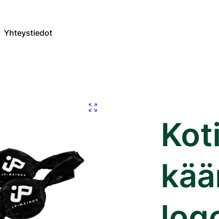
Yhteystiedot
Kot
kää
log