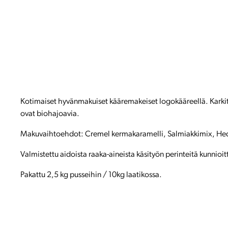
Kotimaiset hyvänmakuiset kääremakeiset logokääreellä. Karkit v
ovat biohajoavia.
Makuvaihtoehdot: Cremel kermakaramelli, Salmiakkimix, H
Valmistettu aidoista raaka-aineista käsityön perinteitä kunnioit
Pakattu 2,5 kg pusseihin / 10kg laatikossa.