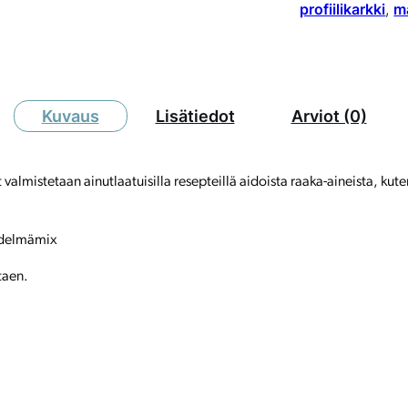
profiilikarkki
, 
m
Kuvaus
Lisätiedot
Arviot (0)
almistetaan ainutlaatuisilla resepteillä aidoista raaka-aineista, ku
edelmämix
taen.