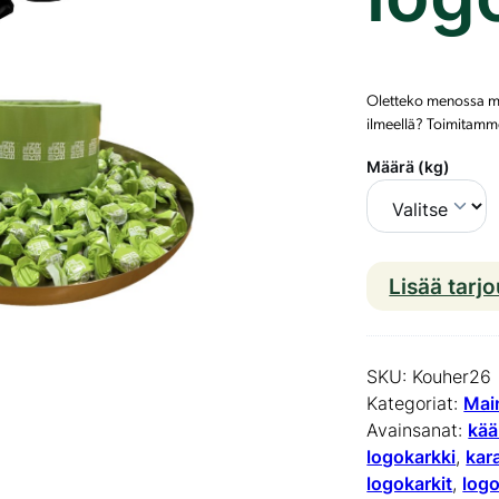
Oletteko menossa mes
ilmeellä? Toimitamme 
Määrä (kg)
Lisää tarj
SKU:
Kouher26
Kategoriat:
Mai
Avainsanat:
kää
logokarkki
, 
kara
logokarkit
, 
log