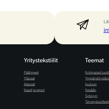
Lä
in
Yritystekstiilit
Teemat
Päähineet
Kotimaiset tuot
Yläosat
Ympäristöystäväl
Alaosat
Jouluun
Kassit ja reput
Kesään
Syksyyn
Terveystuotteet