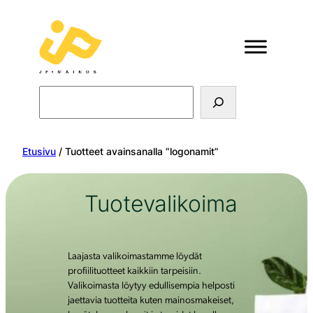
Search
Etusivu
/ Tuotteet avainsanalla “logonamit”
Tuotevalikoima
Laajasta valikoimastamme löydät
profiilituotteet kaikkiin tarpeisiin.
Valikoimasta löytyy edullisempia helposti
jaettavia tuotteita kuten mainosmakeiset,