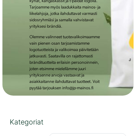
kynät, kangaskassit ja t-paidat logolla.
Tarjoamme myös laadukkaita mainos- ja
liikelahjoja, jotka ilahduttavat varmasti
sidosryhmiäsi ja samalla vahvistavat
yrityksesi brändiä.
Olemme valinneet tuotevalikoimaamme
vain pienen osan tarjoamistamme
logotuotteista ja valikoimaa päivitetään
jatkuvasti. Saatavilla on rajattomasti
brändituotteita erilaisin personoinnein,
joten etsimme mielellämme juuri
yrityksenne arvoja vastaavat ja
asiakkaitanne ilahduttavat tuotteet. Voit
pyytää tarjouksen info@jp-mainos.fi
Kategoriat