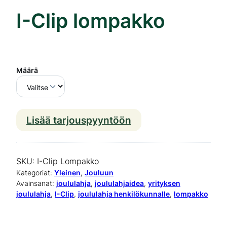
I-Clip lompakko
Määrä
Lisää tarjouspyyntöön
I
-
C
SKU:
I-Clip Lompakko
l
Kategoriat:
Yleinen
, 
Jouluun
Avainsanat:
joululahja
, 
joululahjaidea
, 
yrityksen
i
joululahja
, 
I-Clip
, 
joululahja henkilökunnalle
, 
lompakko
p
l