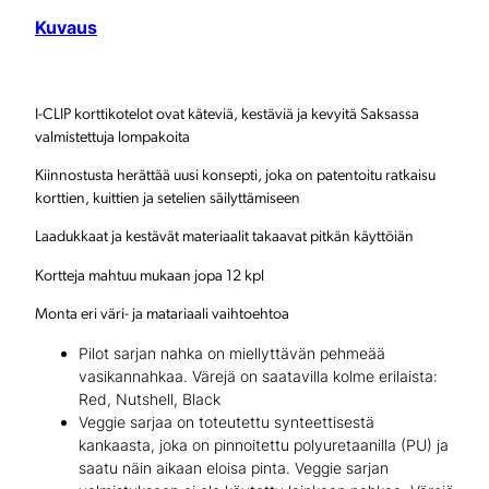
Kuvaus
o
m
p
I-CLIP korttikotelot ovat käteviä, kestäviä ja kevyitä Saksassa
valmistettuja lompakoita
a
Kiinnostusta herättää uusi konsepti, joka on patentoitu ratkaisu
k
korttien, kuittien ja setelien säilyttämiseen
k
Laadukkaat ja kestävät materiaalit takaavat pitkän käyttöiän
o
Kortteja mahtuu mukaan jopa 12 kpl
m
Monta eri väri- ja matariaali vaihtoehtoa
ä
Pilot sarjan nahka on miellyttävän pehmeää
ä
vasikannahkaa. Värejä on saatavilla kolme erilaista:
Red, Nutshell, Black
r
Veggie sarjaa on toteutettu synteettisestä
ä
kankaasta, joka on pinnoitettu polyuretaanilla (PU) ja
saatu näin aikaan eloisa pinta. Veggie sarjan