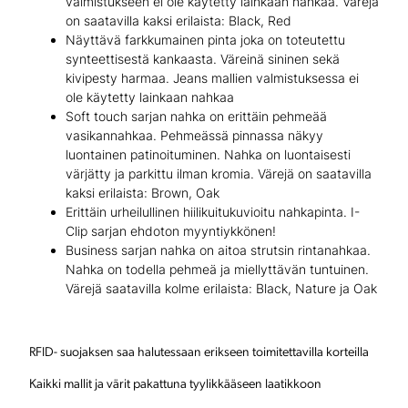
valmistukseen ei ole käytetty lainkaan nahkaa. Värejä
on saatavilla kaksi erilaista: Black, Red
Näyttävä farkkumainen pinta joka on toteutettu
synteettisestä kankaasta. Väreinä sininen sekä
kivipesty harmaa. Jeans mallien valmistuksessa ei
ole käytetty lainkaan nahkaa
Soft touch sarjan nahka on erittäin pehmeää
vasikannahkaa. Pehmeässä pinnassa näkyy
luontainen patinoituminen. Nahka on luontaisesti
värjätty ja parkittu ilman kromia. Värejä on saatavilla
kaksi erilaista: Brown, Oak
Erittäin urheilullinen hiilikuitukuvioitu nahkapinta. I-
Clip sarjan ehdoton myyntiykkönen!
Business sarjan nahka on aitoa strutsin rintanahkaa.
Nahka on todella pehmeä ja miellyttävän tuntuinen.
Värejä saatavilla kolme erilaista: Black, Nature ja Oak
RFID- suojaksen saa halutessaan erikseen toimitettavilla korteilla
Kaikki mallit ja värit pakattuna tyylikkääseen laatikkoon