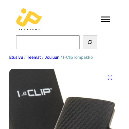
Search
Etusivu
/
Teemat
/
Jouluun
/ I-Clip lompakko