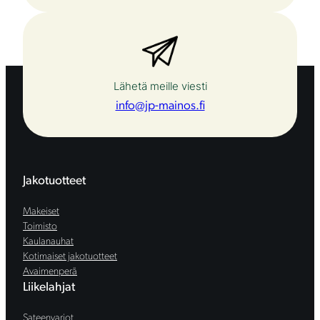
Lähetä meille viesti
info@jp-mainos.fi
Jakotuotteet
Makeiset
Toimisto
Kaulanauhat
Kotimaiset jakotuotteet
Avaimenperä
Liikelahjat
Sateenvarjot