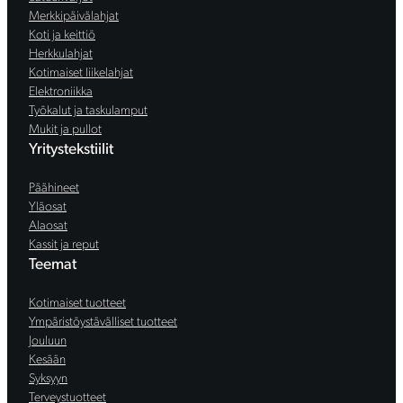
Merkkipäivälahjat
Koti ja keittiö
Herkkulahjat
Kotimaiset liikelahjat
Elektroniikka
Työkalut ja taskulamput
Mukit ja pullot
Yritystekstiilit
Päähineet
Yläosat
Alaosat
Kassit ja reput
Teemat
Kotimaiset tuotteet
Ympäristöystävälliset tuotteet
Jouluun
Kesään
Syksyyn
Terveystuotteet