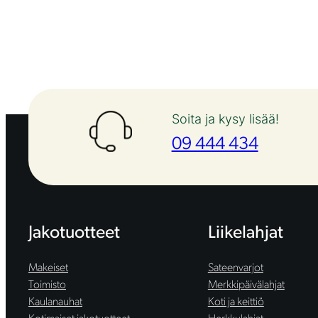
Soita ja kysy lisää!
09 444 434
Jakotuotteet
Liikelahjat
Makeiset
Sateenvarjot
Toimisto
Merkkipäivälahjat
Kaulanauhat
Koti ja keittiö