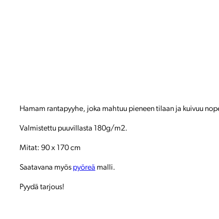
Hamam rantapyyhe, joka mahtuu pieneen tilaan ja kuivuu nopeasti
Valmistettu puuvillasta 180g/m2.
Mitat: 90 x 170 cm
Saatavana myös
pyöreä
malli.
Pyydä tarjous!