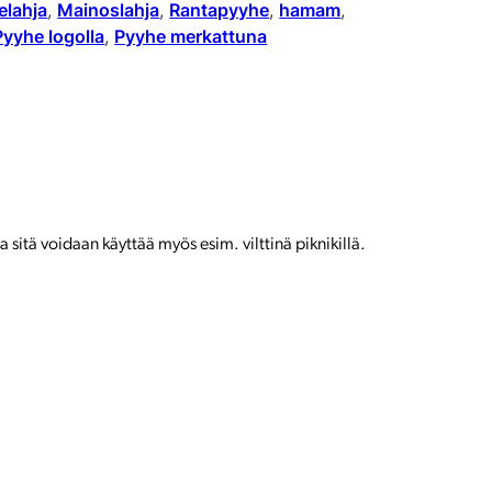
kelahja
, 
Mainoslahja
y
, 
Rantapyyhe
, 
hamam
, 
Pyyhe logolla
, 
Pyyhe merkattuna
y
h
e
m
ä
ä
sitä voidaan käyttää myös esim. vilttinä piknikillä.
r
ä