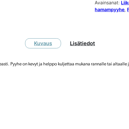
Avainsanat:
Lii
hamampyyhe
, 
Kuvaus
Lisätiedot
. Pyyhe on kevyt ja helppo kuljettaa mukana rannalle tai altaalle ja 