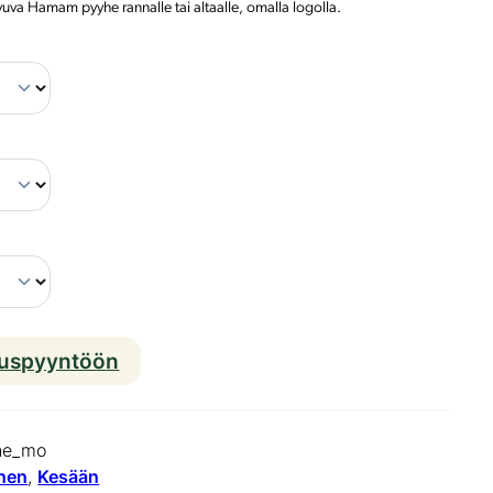
vuva Hamam pyyhe rannalle tai altaalle, omalla logolla.
M
a
l
i
b
u
r
a
n
ouspyyntöön
t
a
he_mo
p
inen
, 
Kesään