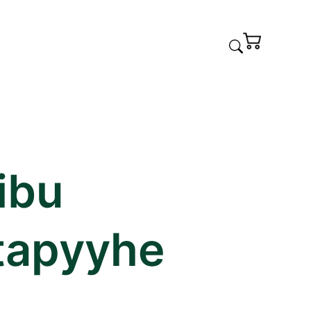
ibu
tapyyhe