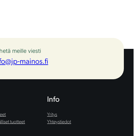
hetä meille viesti
fo@jp-mainos.fi
Info
teet
Yritys
liset tuotteet
Yhteystiedot