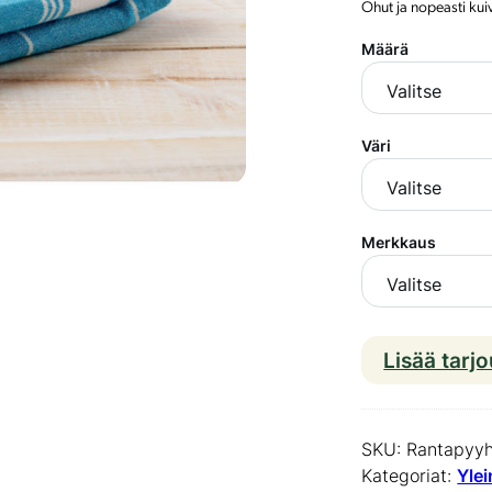
Ohut ja nopeasti kui
Määrä
Väri
Merkkaus
Lisää tarj
SKU:
Rantapyy
Kategoriat:
Yle