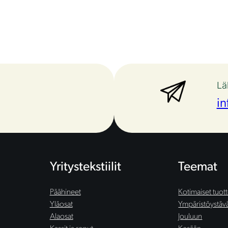
Lä
in
Yritystekstiilit
Teemat
Päähineet
Kotimaiset tuot
Yläosat
Ympäristöystäväl
Alaosat
Jouluun