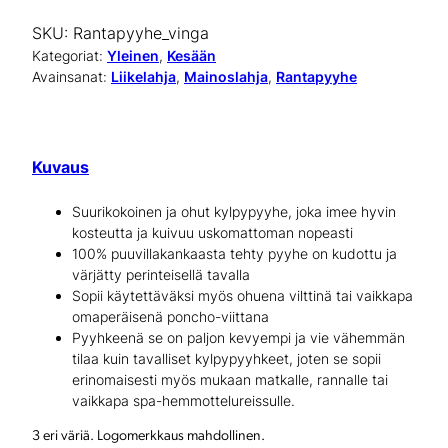
n
SKU:
Rantapyyhe_vinga
t
Kategoriat:
Yleinen
, 
Kesään
Avainsanat:
Liikelahja
, 
Mainoslahja
, 
Rantapyyhe
a
p
y
Kuvaus
y
Suurikokoinen ja ohut kylpypyyhe, joka imee hyvin
h
kosteutta ja kuivuu uskomattoman nopeasti
100% puuvillakankaasta tehty pyyhe on kudottu ja
e
värjätty perinteisellä tavalla
m
Sopii käytettäväksi myös ohuena vilttinä tai vaikkapa
omaperäisenä poncho-viittana
ä
Pyyhkeenä se on paljon kevyempi ja vie vähemmän
tilaa kuin tavalliset kylpypyyhkeet, joten se sopii
ä
erinomaisesti myös mukaan matkalle, rannalle tai
r
vaikkapa spa-hemmottelureissulle.
ä
3 eri väriä. Logomerkkaus mahdollinen.