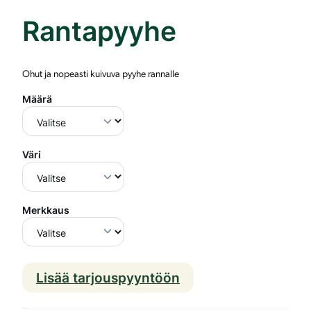
Rantapyyhe
Ohut ja nopeasti kuivuva pyyhe rannalle
Määrä
Väri
Merkkaus
Lisää tarjouspyyntöön
R
a