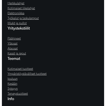
Herkkulahjat
Kotimaiset liikelahjat
Elektroniikka
Työkalut ja taskulamput
Mukit ja pullot
Yritystekstiilit
Päähineet
Yläosat
Alaosat
Kassit ja reput
Teemat
Kotimaiset tuotteet
Ympäristöystävälliset tuotteet
Jouluun
Kesään
Syksyyn
Terveystuotteet
Info