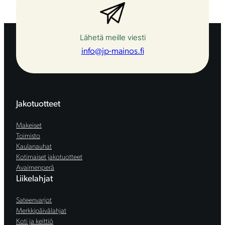
Lähetä meille viesti
info@jp-mainos.fi
Jakotuotteet
Makeiset
Toimisto
Kaulanauhat
Kotimaiset jakotuotteet
Avaimenperä
Liikelahjat
Sateenvarjot
Merkkipäivälahjat
Koti ja keittiö