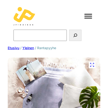
Search
Etusivu
/
Yleinen
/ Rantapyyhe