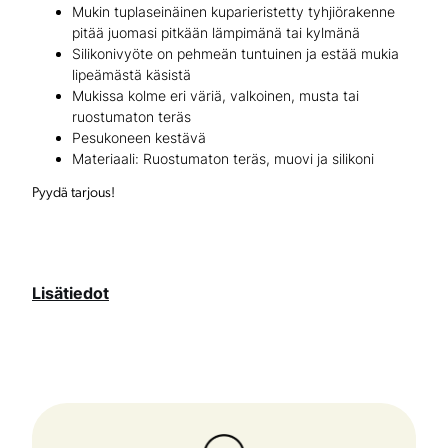
Mukin tuplaseinäinen kuparieristetty tyhjiörakenne
pitää juomasi pitkään lämpimänä tai kylmänä
o
Silikonivyöte on pehmeän tuntuinen ja estää mukia
l
lipeämästä käsistä
Mukissa kolme eri väriä, valkoinen, musta tai
l
ruostumaton teräs
a
Pesukoneen kestävä
Materiaali: Ruostumaton teräs, muovi ja silikoni
m
Pyydä tarjous!
ä
ä
r
Lisätiedot
ä