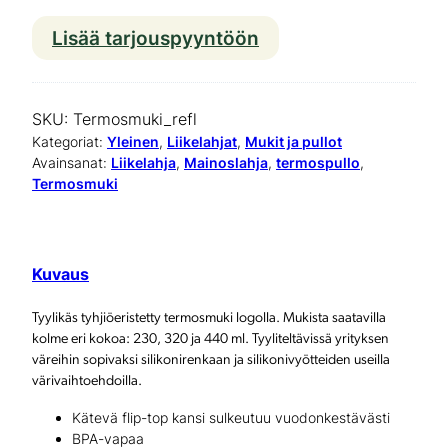
Lisää tarjouspyyntöön
T
e
r
SKU:
Termosmuki_refl
m
Kategoriat:
Yleinen
, 
Liikelahjat
, 
Mukit ja pullot
Avainsanat:
Liikelahja
, 
Mainoslahja
, 
termospullo
, 
o
Termosmuki
s
m
Kuvaus
u
k
Tyylikäs tyhjiöeristetty termosmuki logolla. Mukista saatavilla
kolme eri kokoa: 230, 320 ja 440 ml. Tyyliteltävissä yrityksen
i
väreihin sopivaksi silikonirenkaan ja silikonivyötteiden useilla
l
värivaihtoehdoilla.
o
Kätevä flip-top kansi sulkeutuu vuodonkestävästi
BPA-vapaa
g