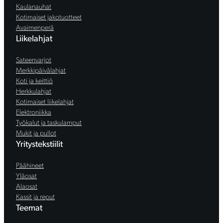
Kaulanauhat
Kotimaiset jakotuotteet
Avaimenperä
Liikelahjat
Sateenvarjot
Merkkipäivälahjat
Koti ja keittiö
Herkkulahjat
Kotimaiset liikelahjat
Elektroniikka
Työkalut ja taskulamput
Mukit ja pullot
Yritystekstiilit
Päähineet
Yläosat
Alaosat
Kassit ja reput
Teemat