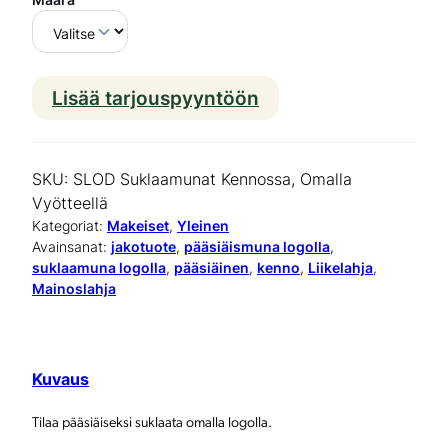
Lisää tarjouspyyntöön
S
u
k
SKU:
SLOD Suklaamunat Kennossa, Omalla
l
Vyötteellä
Kategoriat:
Makeiset
, 
Yleinen
a
Avainsanat:
jakotuote
, 
pääsiäismuna logolla
, 
suklaamuna logolla
, 
pääsiäinen
, 
kenno
, 
Liikelahja
, 
a
Mainoslahja
m
u
n
Kuvaus
a
Tilaa pääsiäiseksi suklaata omalla logolla.
t