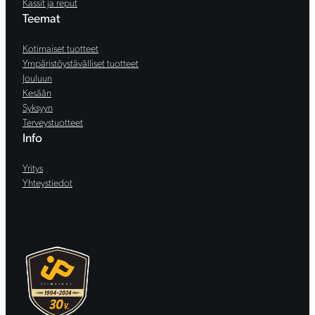
Kassit ja reput
Teemat
Kotimaiset tuotteet
Ympäristöystävälliset tuotteet
Jouluun
Kesään
Syksyyn
Terveystuotteet
Info
Yritys
Yhteystiedot