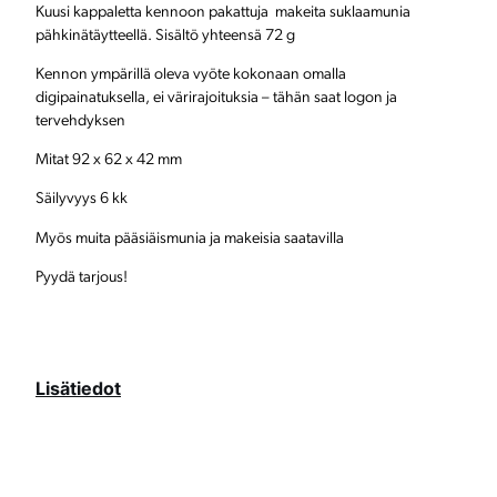
Kuusi kappaletta kennoon pakattuja makeita suklaamunia
k
pähkinätäytteellä. Sisältö yhteensä 72 g
e
Kennon ympärillä oleva vyöte kokonaan omalla
digipainatuksella, ei värirajoituksia – tähän saat logon ja
n
tervehdyksen
n
Mitat 92 x 62 x 42 mm
o
Säilyvyys 6 kk
s
Myös muita pääsiäismunia ja makeisia saatavilla
s
Pyydä tarjous!
a
,
o
Lisätiedot
m
a
l