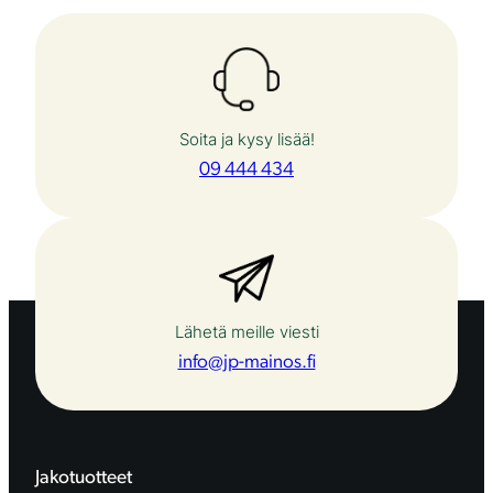
l
a
v
y
Soita ja kysy lisää!
09 444 434
ö
t
t
e
e
Lähetä meille viesti
l
info@jp-mainos.fi
l
ä
m
Jakotuotteet