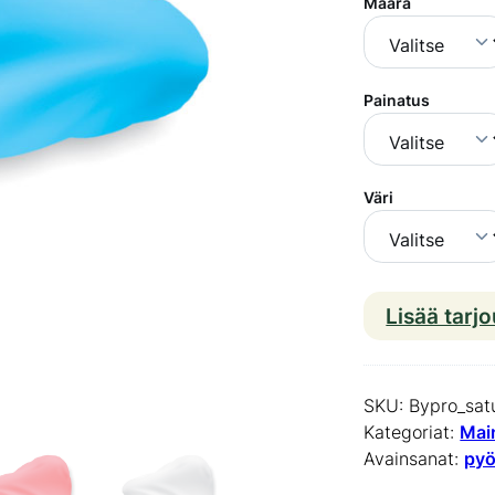
Määrä
Painatus
Väri
Lisää tarj
SKU:
Bypro_sat
Kategoriat:
Mai
Avainsanat:
pyö