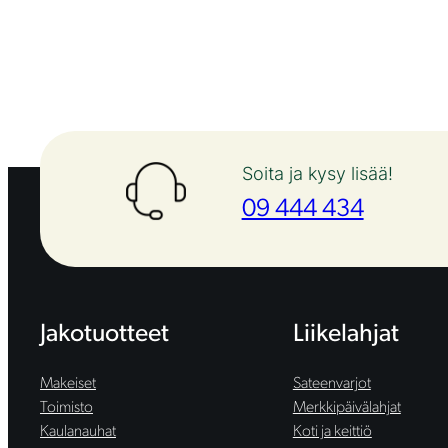
Soita ja kysy lisää!
09 444 434
Jakotuotteet
Liikelahjat
Makeiset
Sateenvarjot
Toimisto
Merkkipäivälahjat
Kaulanauhat
Koti ja keittiö