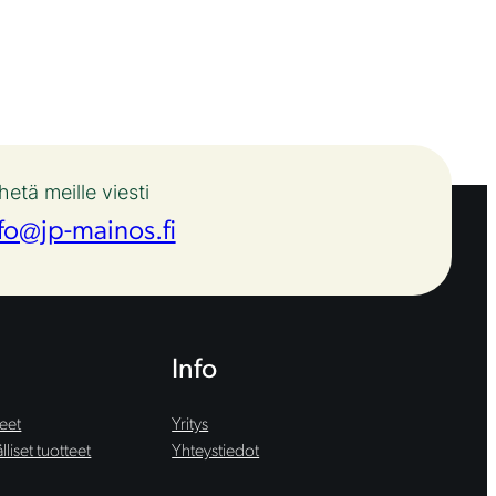
hetä meille viesti
fo@jp-mainos.fi
Info
teet
Yritys
liset tuotteet
Yhteystiedot