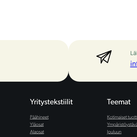
Lä
in
Yritystekstiilit
Teemat
Päähineet
Kotimaiset tuot
Yläosat
Ympäristöystäväl
Alaosat
Jouluun