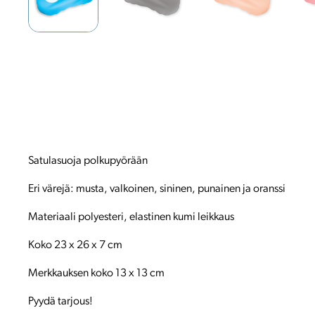
Satulasuoja polkupyörään
Eri värejä: musta, valkoinen, sininen, punainen ja oranssi
Materiaali polyesteri, elastinen kumi leikkaus
Koko 23 x 26 x 7 cm
Merkkauksen koko 13 x 13 cm
Pyydä tarjous!