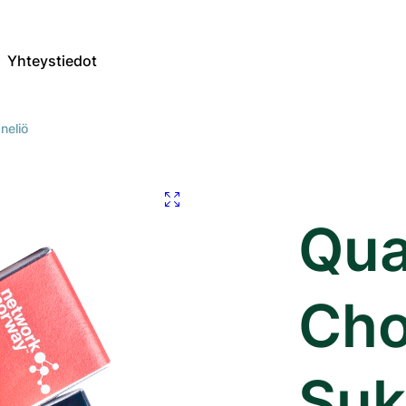
Yhteystiedot
neliö
Qua
Cho
Suk