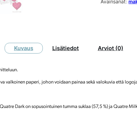
Avainsanat:
mak
Kuvaus
Lisätiedot
Arviot (0)
itteluun.
ava valkoinen paperi, johon voidaan painaa sekä valokuvia että logoj
. Quatre Dark on sopusointuinen tumma suklaa (57,5 %) ja Quatre Milk