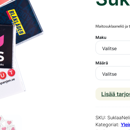
Maitosuklaaneliö ja
Maku
Määrä
Lisää tarj
SKU:
SuklaaNel
Kategoriat:
Yle