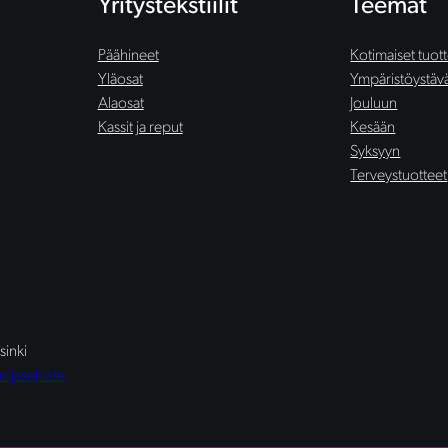
Yritystekstiilit
Teemat
Päähineet
Kotimaiset tuot
Yläosat
Ympäristöystäväl
Alaosat
Jouluun
Kassit ja reput
Kesään
Syksyyn
Terveystuotteet
sinki
uojaseloste