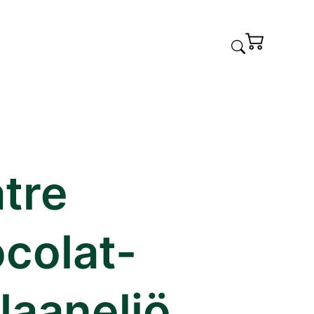
tre
colat-
laaneliö