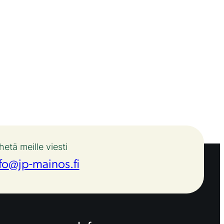
l
i
ö
m
ä
ä
r
ä
hetä meille viesti
fo@jp-mainos.fi