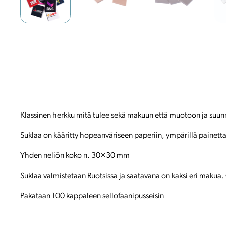
Klassinen herkku mitä tulee sekä makuun että muotoon ja suunn
Suklaa on kääritty hopeanväriseen paperiin, ympärillä painett
Yhden neliön koko n. 30×30 mm
Suklaa valmistetaan Ruotsissa ja saatavana on kaksi eri makua
Pakataan 100 kappaleen sellofaanipusseisin