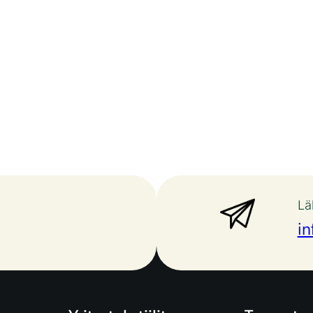
Lä
in