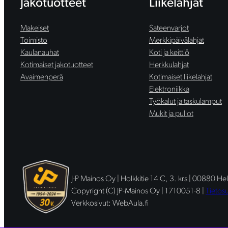
Jakotuotteet
Liikelahjat
Makeiset
Sateenvarjot
Toimisto
Merkkipäivälahjat
Kaulanauhat
Koti ja keittiö
Kotimaiset jakotuotteet
Herkkulahjat
Avaimenperä
Kotimaiset liikelahjat
Elektroniikka
Työkalut ja taskulamput
Mukit ja pullot
J-P Mainos Oy | Holkkitie 14 C, 3. krs | 00880 Hel
Copyright (C) JP-Mainos Oy | 1710051-8 |
Tietos
Verkkosivut: WebAula.fi