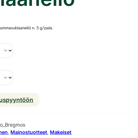
 tummasuklaaneliö n. 5 g/pala.
Q
u
a
t
r
e
ouspyyntöön
C
h
io_Bregmos
o
inen
, 
Mainostuotteet
, 
Makeiset
c