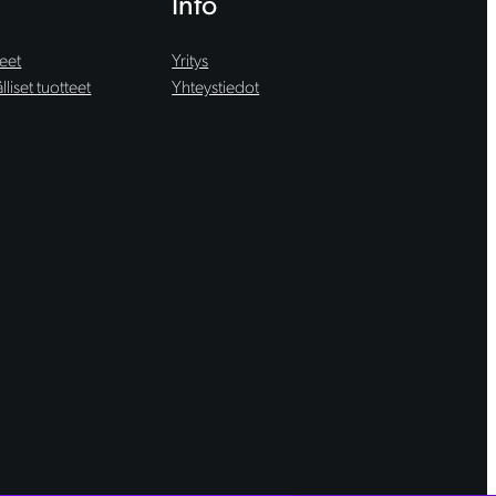
Info
teet
Yritys
liset tuotteet
Yhteystiedot