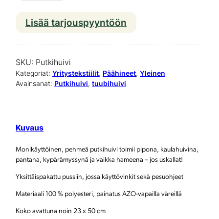
Lisää tarjouspyyntöön
P
u
t
SKU:
Putkihuivi
k
Kategoriat:
Yritystekstiilit
, 
Päähineet
, 
Yleinen
Avainsanat:
Putkihuivi
, 
tuubihuivi
i
h
u
Kuvaus
i
Monikäyttöinen, pehmeä putkihuivi toimii pipona, kaulahuivina,
v
pantana, kypärämyssynä ja vaikka hameena – jos uskallat!
i
Yksittäispakattu pussiin, jossa käyttövinkit sekä pesuohjeet
m
Materiaali 100 % polyesteri, painatus AZO-vapailla väreillä
ä
Koko avattuna noin 23 x 50 cm