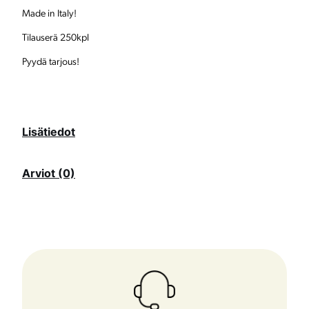
ä
Made in Italy!
r
Tilauserä 250kpl
ä
Pyydä tarjous!
Lisätiedot
Arviot (0)