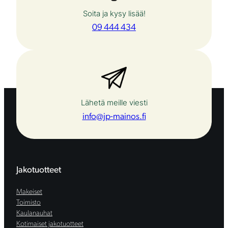
Soita ja kysy lisää!
09 444 434
Lähetä meille viesti
info@jp-mainos.fi
Jakotuotteet
Makeiset
Toimisto
Kaulanauhat
Kotimaiset jakotuotteet