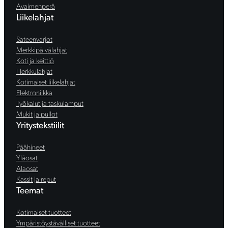
Avaimenperä
Liikelahjat
Sateenvarjot
Merkkipäivälahjat
Koti ja keittiö
Herkkulahjat
Kotimaiset liikelahjat
Elektroniikka
Työkalut ja taskulamput
Mukit ja pullot
Yritystekstiilit
Päähineet
Yläosat
Alaosat
Kassit ja reput
Teemat
Kotimaiset tuotteet
Ympäristöystävälliset tuotteet