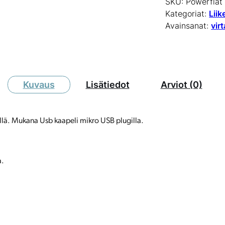
SKU:
Powerflat
Kategoriat:
Liik
Avainsanat:
vir
Kuvaus
Lisätiedot
Arviot (0)
lä. Mukana Usb kaapeli mikro USB plugilla.
a.