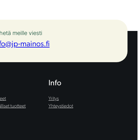
hetä meille viesti
fo@jp-mainos.fi
Info
teet
Yritys
liset tuotteet
Yhteystiedot