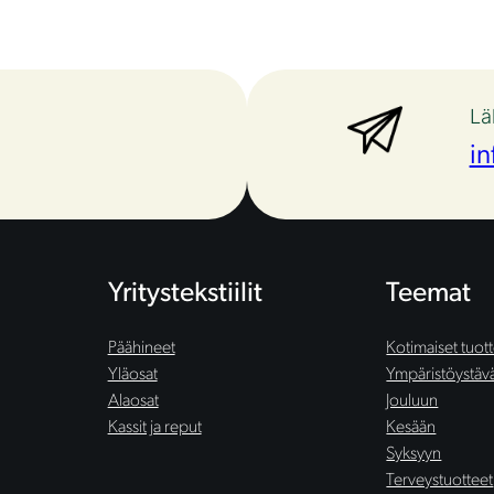
Lä
in
Yritystekstiilit
Teemat
Päähineet
Kotimaiset tuot
Yläosat
Ympäristöystäväl
Alaosat
Jouluun
Kassit ja reput
Kesään
Syksyyn
Terveystuotteet