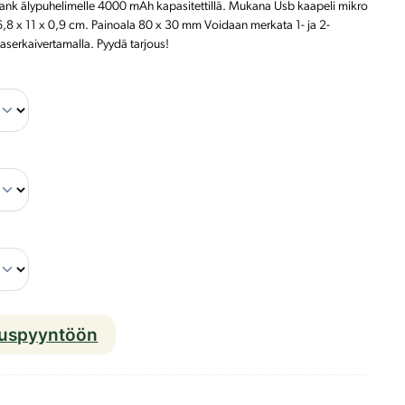
ank älypuhelimelle 4000 mAh kapasitettillä. Mukana Usb kaapeli mikro
6,8 x 11 x 0,9 cm. Painoala 80 x 30 mm Voidaan merkata 1- ja 2-
 laserkaivertamalla. Pyydä tarjous!
P
o
w
e
r
f
l
a
t
ouspyyntöön
p
o