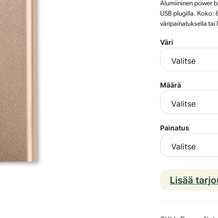
Alumiininen power b
USB plugilla. Koko: 
väripainatuksella tai
Väri
Määrä
Painatus
Lisää tarj