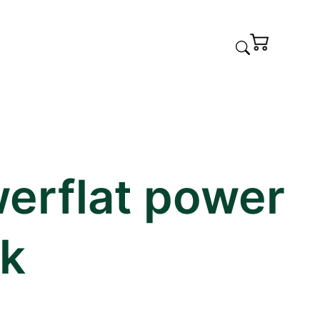
erflat power
k