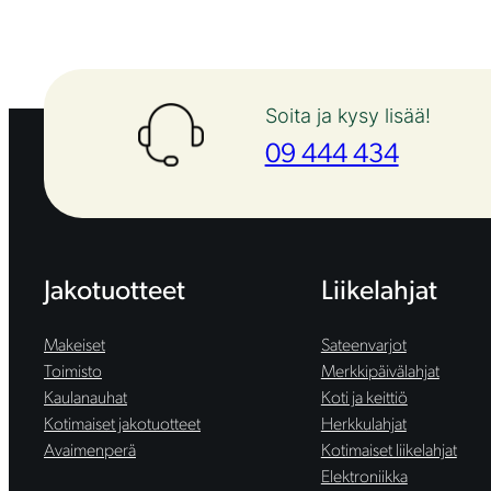
Soita ja kysy lisää!
09 444 434
Jakotuotteet
Liikelahjat
Makeiset
Sateenvarjot
Toimisto
Merkkipäivälahjat
Kaulanauhat
Koti ja keittiö
Kotimaiset jakotuotteet
Herkkulahjat
Avaimenperä
Kotimaiset liikelahjat
Elektroniikka