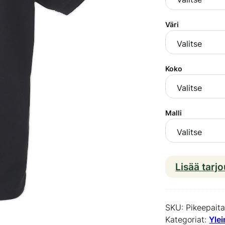
Väri
Koko
Malli
Lisää tarj
SKU:
Pikeepait
Kategoriat:
Yle