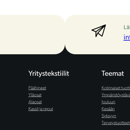
Lä
in
Yritystekstiilit
Teemat
Päähineet
Kotimaiset tuot
Yläosat
Ympäristöystäväl
Alaosat
Jouluun
Kassit ja reput
Kesään
Syksyyn
Terveystuotteet