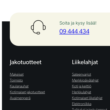
Soita ja kysy lisää!
09 444 434
Jakotuotteet
Liikelahjat
Makeiset
Sateenvarjot
Toimisto
Merkkipäivälahjat
Kaulanauhat
Koti ja keittiö
Kotimaiset jakotuotteet
Herkkulahjat
Avaimenperä
Kotimaiset liikelahjat
Elektroniikka
Työkalut ja taskulamput