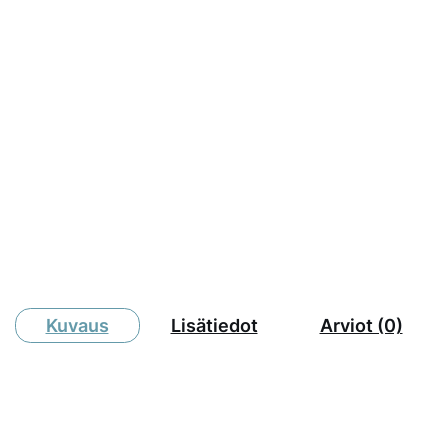
Kuvaus
Lisätiedot
Arviot (0)