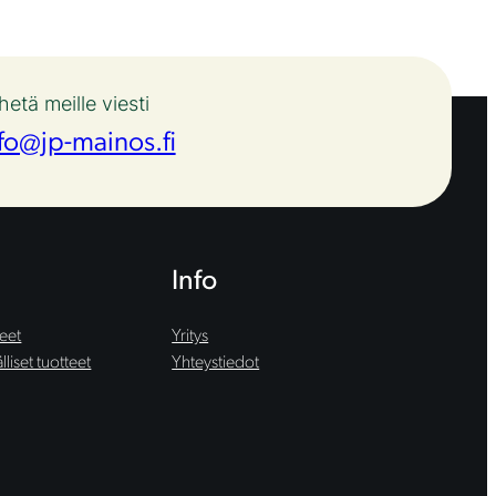
hetä meille viesti
fo@jp-mainos.fi
Info
teet
Yritys
liset tuotteet
Yhteystiedot