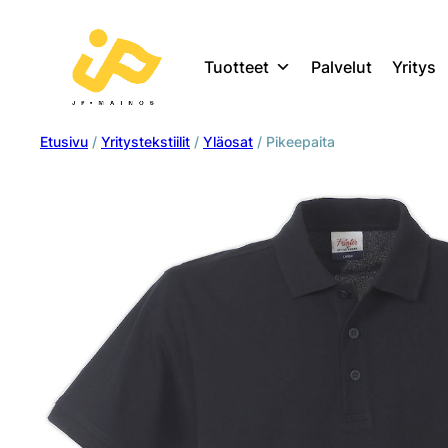
Tuotteet
Palvelut
Yritys
Etusivu
/
Yritystekstiilit
/
Yläosat
/ Pikeepaita