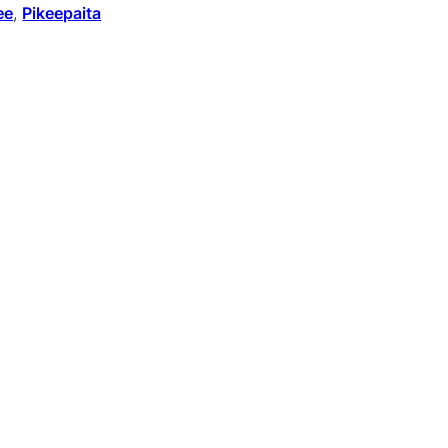
ee
, 
Pikeepaita