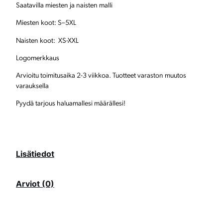
a
Saatavilla miesten ja naisten malli
i
Miesten koot: S–5XL
t
Naisten koot: XS-XXL
a
Logomerkkaus
m
Arvioitu toimitusaika 2-3 viikkoa. Tuotteet varaston muutos
ä
varauksella
ä
Pyydä tarjous haluamallesi määrällesi!
r
ä
Lisätiedot
Arviot (0)