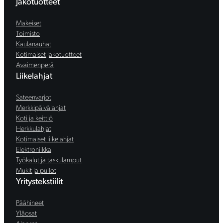
Jakotuotteet
Makeiset
Toimisto
Kaulanauhat
Kotimaiset jakotuotteet
Avaimenperä
Liikelahjat
Sateenvarjot
Merkkipäivälahjat
Koti ja keittiö
Herkkulahjat
Kotimaiset liikelahjat
Elektroniikka
Työkalut ja taskulamput
Mukit ja pullot
Yritystekstiilit
Päähineet
Yläosat