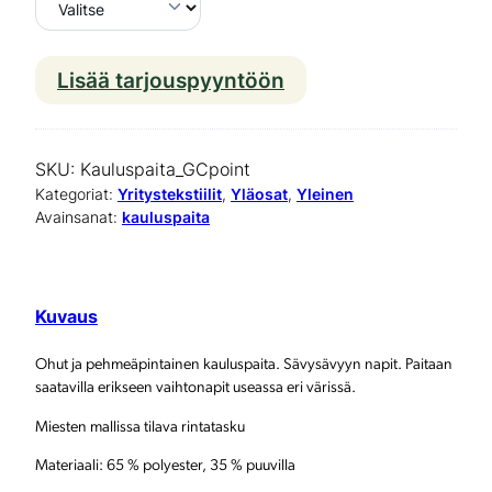
Lisää tarjouspyyntöön
O
h
u
SKU:
Kauluspaita_GCpoint
t
Kategoriat:
Yritystekstiilit
, 
Yläosat
, 
Yleinen
Avainsanat:
kauluspaita
k
a
u
Kuvaus
l
Ohut ja pehmeäpintainen kauluspaita. Sävysävyyn napit. Paitaan
u
saatavilla erikseen vaihtonapit useassa eri värissä.
s
Miesten mallissa tilava rintatasku
p
Materiaali: 65 % polyester, 35 % puuvilla