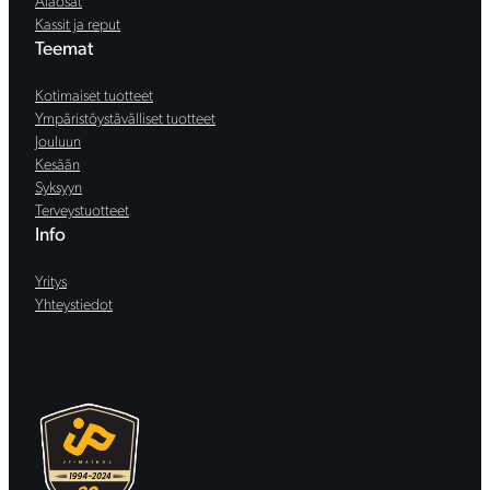
Alaosat
Kassit ja reput
Teemat
Kotimaiset tuotteet
Ympäristöystävälliset tuotteet
Jouluun
Kesään
Syksyyn
Terveystuotteet
Info
Yritys
Yhteystiedot