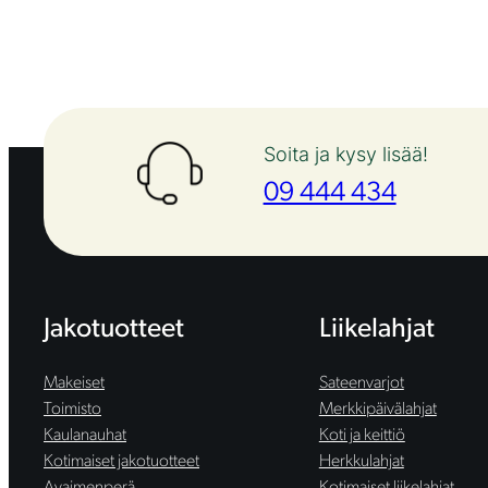
Soita ja kysy lisää!
09 444 434
Jakotuotteet
Liikelahjat
Makeiset
Sateenvarjot
Toimisto
Merkkipäivälahjat
Kaulanauhat
Koti ja keittiö
Kotimaiset jakotuotteet
Herkkulahjat