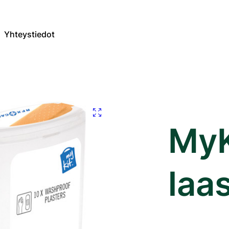
Yhteystiedot
MyK
laa