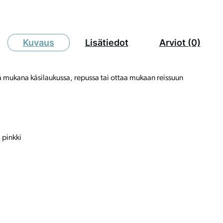
Kuvaus
Lisätiedot
Arviot (0)
ä mukana käsilaukussa, repussa tai ottaa mukaan reissuun
 pinkki