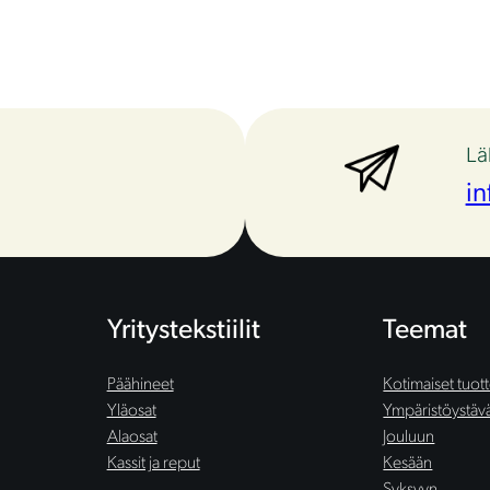
Lä
in
Yritystekstiilit
Teemat
Päähineet
Kotimaiset tuot
Yläosat
Ympäristöystäväl
Alaosat
Jouluun
Kassit ja reput
Kesään