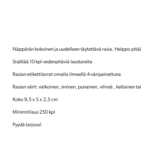
Näppärän kokoinen ja uudelleen täytettävä rasia. Helppo pitä
Sisältää 10 kpl vedenpitäviä laastareita
Rasian etikettitarrat omalla ilmeellä 4-väripainettuna
Rasian värit: valkoinen, sininen, punainen, vihreä , keltainen tai
Koko 9,5 x 5 x 2,5 cm
Minimitilaus 250 kpl
Pyydä tarjous!