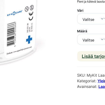
Pieni ja kätevä laast
Väri
Määrä
Lisää tarj
SKU:
MyKit Laas
Kategoriat:
Yle
Avainsanat:
Laa