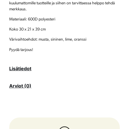
kuulumattomille tuotteille ja siihen on tarvittaessa helppo tehdä
k
merkkaus.
u
Materiaali: 600D polyesteri
D
Koko 30 x 21 x 39 cm
e
Värivaihtoehdot: musta, sininen, lime, oranssi
s
Pyydä tarjous!
t
i
Lisätiedot
n
a
Arviot (0)
t
i
o
n