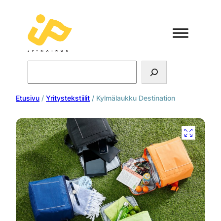
Search
Etusivu
/
Yritystekstiilit
/ Kylmälaukku Destination