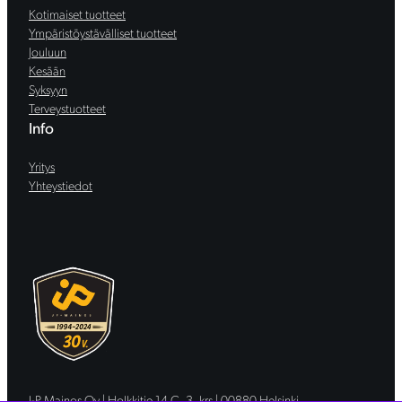
Kotimaiset tuotteet
Ympäristöystävälliset tuotteet
Jouluun
Kesään
Syksyyn
Terveystuotteet
Info
Yritys
Yhteystiedot
J-P Mainos Oy | Holkkitie 14 C, 3. krs | 00880 Helsinki