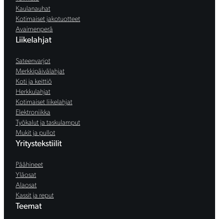
Kaulanauhat
Kotimaiset jakotuotteet
Avaimenperä
Liikelahjat
Sateenvarjot
Merkkipäivälahjat
Koti ja keittiö
Herkkulahjat
Kotimaiset liikelahjat
Elektroniikka
Työkalut ja taskulamput
Mukit ja pullot
Yritystekstiilit
Päähineet
Yläosat
Alaosat
Kassit ja reput
Teemat