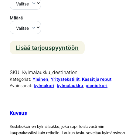
Määrä
Lisää tarjouspyyntöön
K
y
l
SKU:
Kylmalaukku_destination
m
Kategoriat:
Yleinen
, 
Yritystekstiilit
, 
Kassit ja reput
Avainsanat:
kylmakori
, 
kylmalaukku
, 
picnic kori
ä
l
a
Kuvaus
u
Keskikokoinen kylmälaukku, joka sopii loistavasti niin
k
kauppakassiksi kuin retkelle. Laukun tasku soveltuu kylmäosioon