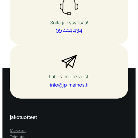
m
ä
Soita ja kysy lisää!
ä
09 444 434
r
ä
Lähetä meille viesti
info@jp-mainos.fi
Jakotuotteet
Makeiset
Toimisto