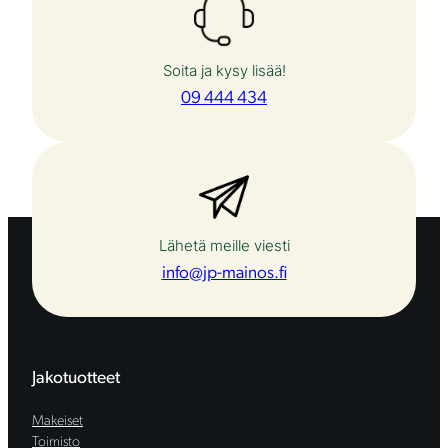
ä
ä
Soita ja kysy lisää!
r
09 444 434
ä
Lähetä meille viesti
info@jp-mainos.fi
Jakotuotteet
Makeiset
Toimisto