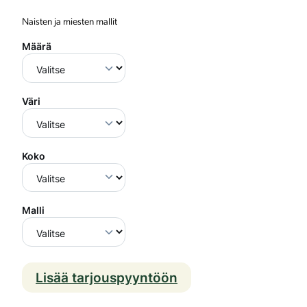
Naisten ja miesten mallit
Määrä
Väri
Koko
Malli
Lisää tarjouspyyntöön
K
o