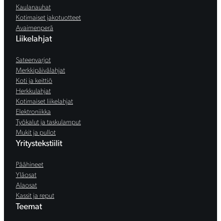
Kaulanauhat
Kotimaiset jakotuotteet
Avaimenperä
Liikelahjat
Sateenvarjot
Merkkipäivälahjat
Koti ja keittiö
Herkkulahjat
Kotimaiset liikelahjat
Elektroniikka
Työkalut ja taskulamput
Mukit ja pullot
Yritystekstiilit
Päähineet
Yläosat
Alaosat
Kassit ja reput
Teemat