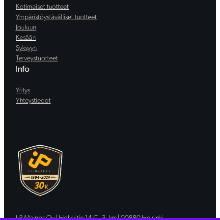
Kotimaiset tuotteet
Ympäristöystävälliset tuotteet
Jouluun
Kesään
Syksyyn
Terveystuotteet
Info
Yritys
Yhteystiedot
J-P Mainos Oy | Holkkitie 14 C, 3. krs | 00880 Helsinki