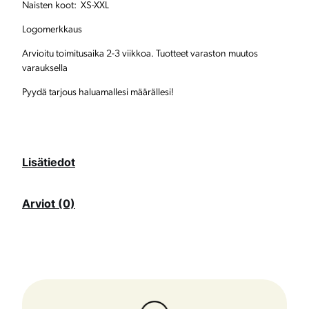
Naisten koot: XS-XXL
n
Logomerkkaus
k
Arvioitu toimitusaika 2-3 viikkoa. Tuotteet varaston muutos
a
varauksella
u
Pyydä tarjous haluamallesi määrällesi!
l
u
s
Lisätiedot
p
a
Arviot (0)
i
t
a
m