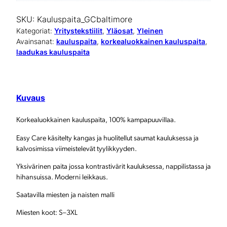
r
SKU:
Kauluspaita_GCbaltimore
k
Kategoriat:
Yritystekstiilit
, 
Yläosat
, 
Yleinen
Avainsanat:
kauluspaita
, 
korkealuokkainen kauluspaita
, 
e
laadukas kauluspaita
a
l
Kuvaus
u
o
Korkealuokkainen kauluspaita, 100% kampapuuvillaa.
k
Easy Care ­käsitelty kangas ja huolitellut saumat kauluksessa ja
kalvosimissa viimeistelevät tyylikkyyden.
k
Yksivärinen paita jossa kontrastivärit kauluksessa, nappilistassa ja
a
hihansuissa. Moderni leikkaus.
i
Saatavilla miesten ja naisten malli
n
Miesten koot: S–3XL
e