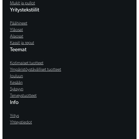
Mukit ja pullot
Yritystekstiilit
Päähineet
Yläosat
Alaosat
Kassit ja reput
Teemat
Kotimaiset tuotteet
Ympäristöystävälliset tuotteet
Jouluun
Kesään
Syksyyn
Terveystuotteet
Info
Yritys
Yhteystiedot