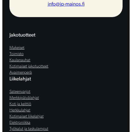
info@jp-mainos.fi
Jakotuotteet
Makeiset
Toimisto
Kaulanauhat
Kotimaiset jakotuotteet
Avaimenperä
Liikelahjat
Sateenvarjot
Merkkipäivälahjat
Koti ja keittiö
Herkkulahjat
Kotimaiset liikelahjat
Elektroniikka
Työkalut ja taskulamput