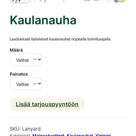
Kaulanauha
Laadukkaat italialaiset kaulanauhat nopealla toimitusajalla
Määrä
Painatus
Lisää tarjouspyyntöön
K
a
u
SKU:
Lanyard
l
Kategoriat:
Mainostuotteet
, 
Kaulanauhat
, 
Yleinen