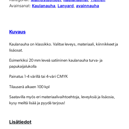
Avainsanat:
Kaulanauha
, 
Lanyard
, 
avainnauha
a
n
a
Kuvaus
u
Kaulanauha on klassikko. Valitse leveys, materiaali, kiinnikkeet ja
h
lisäosat.
a
Esimerkiksi 20 mm leveä satiininen kaulanauha turva- ja
papukaijalukolla
m
Painatus 1-4 värillä tai 4-väri CMYK
ä
Tilauserä alkaen 100 kpl
ä
r
Saatavilla myös eri materiaalivaihtoehtoja, leveyksiä ja lisäosia,
kysy meiltä lisää ja pyydä tarjous!
ä
Lisätiedot