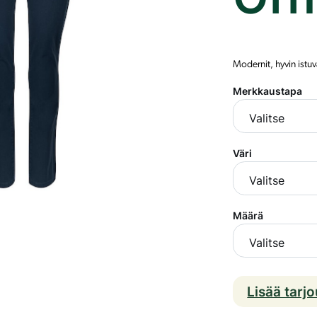
Modernit, hyvin istuv
Merkkaustapa
Väri
Määrä
Lisää tarj