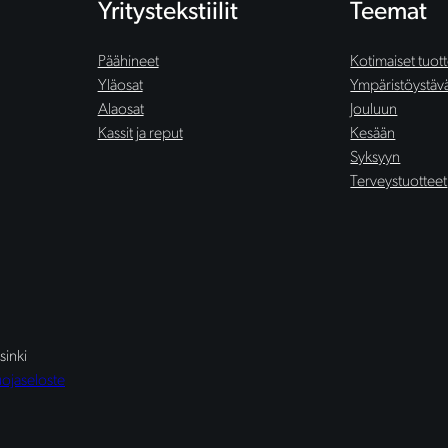
Yritystekstiilit
Teemat
Päähineet
Kotimaiset tuot
Yläosat
Ympäristöystäväl
Alaosat
Jouluun
Kassit ja reput
Kesään
Syksyyn
Terveystuotteet
sinki
uojaseloste