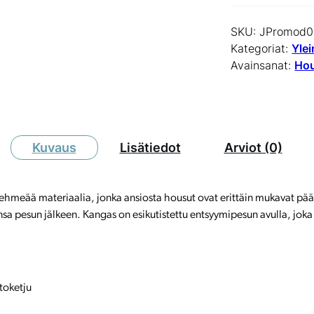
SKU:
JPromod0
Kategoriat:
Yle
Avainsanat:
Ho
Kuvaus
Lisätiedot
Arviot (0)
hmeää materiaalia, jonka ansiosta housut ovat erittäin mukavat päällä 
sa pesun jälkeen. Kangas on esikutistettu entsyymipesun avulla, jok
toketju