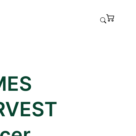
MES
RVEST
icer