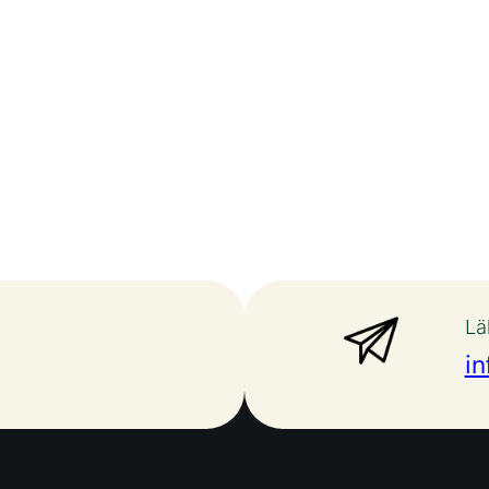
Lä
in