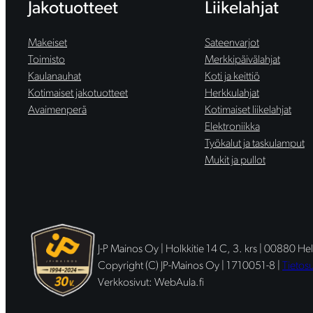
Jakotuotteet
Liikelahjat
Makeiset
Sateenvarjot
Toimisto
Merkkipäivälahjat
Kaulanauhat
Koti ja keittiö
Kotimaiset jakotuotteet
Herkkulahjat
Avaimenperä
Kotimaiset liikelahjat
Elektroniikka
Työkalut ja taskulamput
Mukit ja pullot
J-P Mainos Oy | Holkkitie 14 C, 3. krs | 00880 Hel
Copyright (C) JP-Mainos Oy | 1710051-8 |
Tietos
Verkkosivut: WebAula.fi