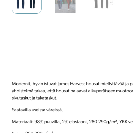
Modernit, hyvin istuvat James Harvest-housut miellyttävää ja pe
yhdistelmä takaa, että housut palaavat alkuperäiseen muotoon
sivutaskut ja takataskut.
Saatavilla useissa väreissä.
Materiaali: 98% puuvilla, 2% elastaani, 280-290g/m², YKK-ve