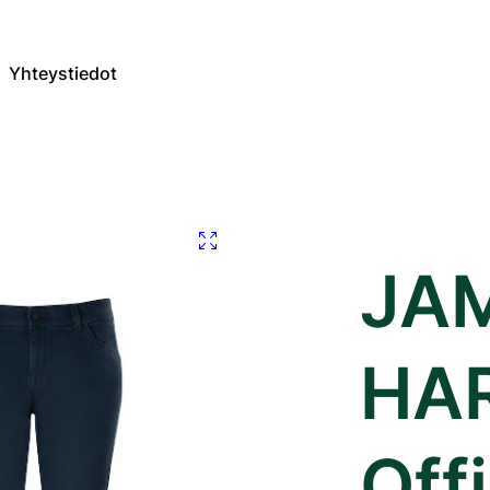
Yhteystiedot
JA
HA
Off