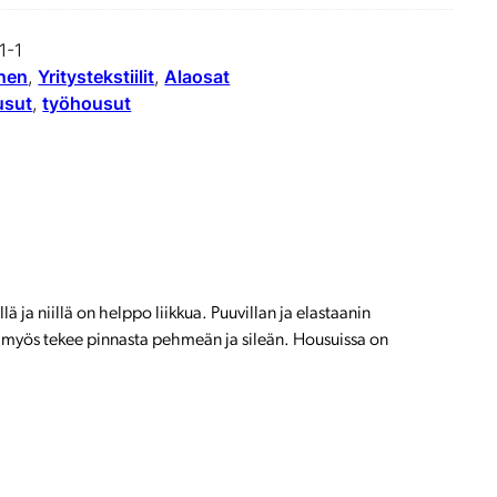
S
1-1
T
inen
, 
Yritystekstiilit
, 
Alaosat
usut
, 
työhousut
O
f
f
i
c
e
ja niillä on helppo liikkua. Puuvillan ja elastaanin
r
a myös tekee pinnasta pehmeän ja sileän. Housuissa on
m
ä
ä
r