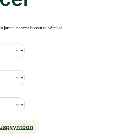
at James Harvest-housut eri väreissä.
J
A
M
E
S
H
A
R
V
ouspyyntöön
E