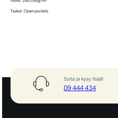
Paino: 280-290g/m²
Taskut: Open pockets
Soita ja kysy lisää!
09 444 434