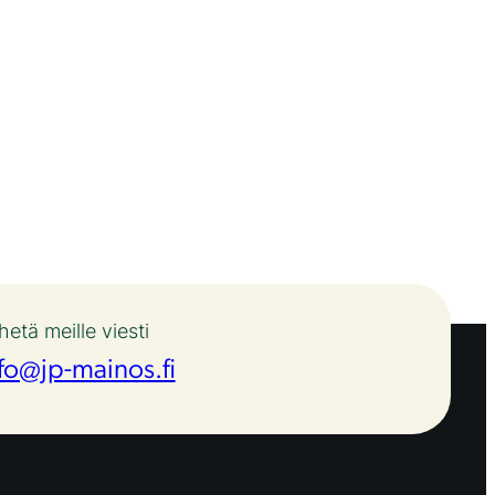
ä
hetä meille viesti
fo@jp-mainos.fi