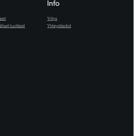
Info
teet
Yritys
liset tuotteet
Yhteystiedot