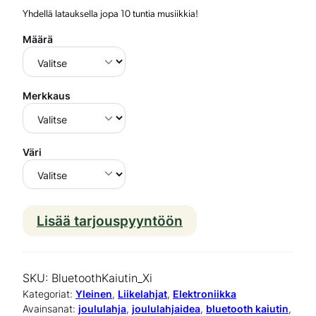
Yhdellä latauksella jopa 10 tuntia musiikkia!
Määrä
Merkkaus
Väri
Lisää tarjouspyyntöön
B
l
u
SKU:
BluetoothKaiutin_Xi
e
Kategoriat:
Yleinen
, 
Liikelahjat
, 
Elektroniikka
Avainsanat:
joululahja
, 
joululahjaidea
, 
bluetooth kaiutin
, 