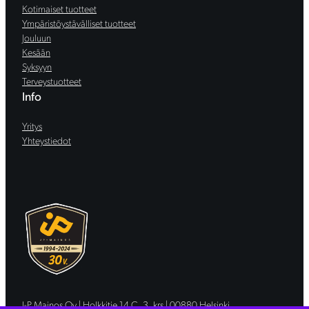
Kotimaiset tuotteet
Ympäristöystävälliset tuotteet
Jouluun
Kesään
Syksyyn
Terveystuotteet
Info
Yritys
Yhteystiedot
J-P Mainos Oy | Holkkitie 14 C, 3. krs | 00880 Helsinki