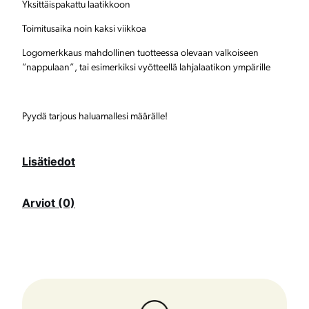
Yksittäispakattu laatikkoon
ä
Toimitusaika noin kaksi viikkoa
r
Logomerkkaus mahdollinen tuotteessa olevaan valkoiseen
ä
”nappulaan”, tai esimerkiksi vyötteellä lahjalaatikon ympärille
Pyydä tarjous haluamallesi määrälle!
Lisätiedot
Arviot (0)