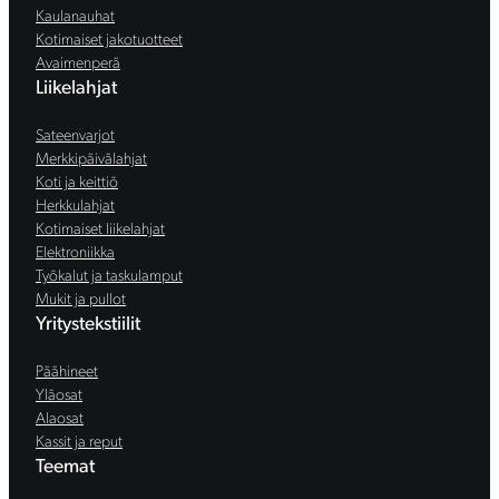
Kaulanauhat
Kotimaiset jakotuotteet
Avaimenperä
Liikelahjat
Sateenvarjot
Merkkipäivälahjat
Koti ja keittiö
Herkkulahjat
Kotimaiset liikelahjat
Elektroniikka
Työkalut ja taskulamput
Mukit ja pullot
Yritystekstiilit
Päähineet
Yläosat
Alaosat
Kassit ja reput
Teemat