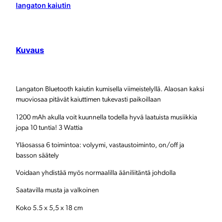
t
langaton kaiutin
o
o
Kuvaus
t
h
k
Langaton Bluetooth kaiutin kumisella viimeistelyllä. Alaosan kaksi
muoviosaa pitävät kaiuttimen tukevasti paikoillaan
a
1200 mAh akulla voit kuunnella todella hyvä laatuista musiikkia
i
jopa 10 tuntia! 3 Wattia
u
Yläosassa 6 toimintoa: volyymi, vastaustoiminto, on/off ja
t
basson säätely
i
Voidaan yhdistää myös normaalilla ääniliitäntä johdolla
n
Saatavilla musta ja valkoinen
m
Koko 5.5 x 5,5 x 18 cm
ä