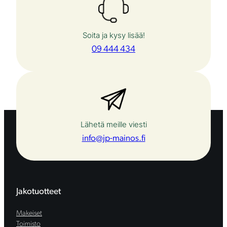
Soita ja kysy lisää!
09 444 434
Lähetä meille viesti
info@jp-mainos.fi
Jakotuotteet
Makeiset
Toimisto