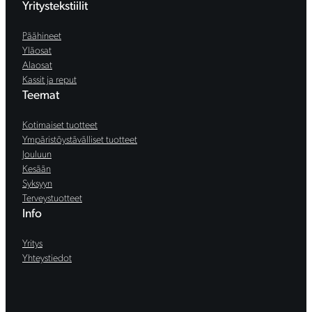
Yritystekstiilit
Päähineet
Yläosat
Alaosat
Kassit ja reput
Teemat
Kotimaiset tuotteet
Ympäristöystävälliset tuotteet
Jouluun
Kesään
Syksyyn
Terveystuotteet
Info
Yritys
Yhteystiedot