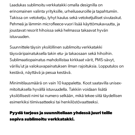
u
Laadukas sublimoitu verkkatakki omalla designilla on
v
erinomainen valinta yrityksille, urheiluseuroille ja tapahtumiin.
Takissa on vetoketju, lyhyt kaulus sekä vetoketjulliset sivutaskut.
e
Pehmeä ja lämmin microfleece-vuori lisää käyttömukavuutta, ja
joustavat resorit hihoissa sekä helmassa takaavat hyvän
r
istuvuuden.
k
Suunnittele täysin yksilöllinen sublimoitu verkkatakki
k
täysväripainatuksella takin etu- ja takaosaan sekä hihoihin.
Sublimaatiopainatus mahdollistaa kirkkaat värit, PMS-sävyt,
a
väriliu’ut ja valokuvapainatuksen ilman rajoituksia. Lopputulos on
t
kestävä, näyttävä ja pesua kestävä.
a
Minimitilausmäärä on vain 10 kappaletta. Koot saatavilla unisex-
mitoituksella hyvällä istuvuudella. Takkiin voidaan lisätä
k
yksilöllisesti nimi tai numero selkään, mikä tekee siitä täydellisen
esimerkiksi tiimivaatteeksi tai henkilöstövaatteeksi.
k
i
Pyydä tarjous ja suunnitellaan yhdessä juuri teille
sopiva sublimoitu verkkatakki.
m
ä