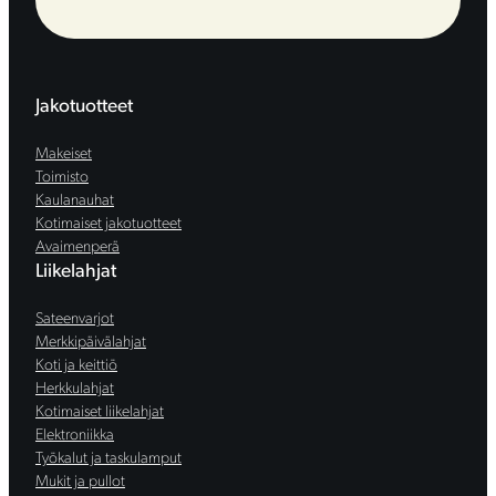
Jakotuotteet
Makeiset
Toimisto
Kaulanauhat
Kotimaiset jakotuotteet
Avaimenperä
Liikelahjat
Sateenvarjot
Merkkipäivälahjat
Koti ja keittiö
Herkkulahjat
Kotimaiset liikelahjat
Elektroniikka
Työkalut ja taskulamput
Mukit ja pullot