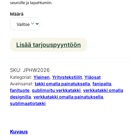
seuroille ja tapahtumiin.
Määrä
Lisää tarjouspyyntöön
K
u
s
SKU:
JPHW2026
t
Kategoriat:
Yleinen
, 
Yritystekstiilit
, 
Yläosat
Avainsanat:
takki omalla painatuksella
, 
fanipaita
, 
o
fanituote
, 
sublimoitu verkkatakki
, 
verkkatakki omalla
designilla
, 
verkkatakki omalla painatuksella
, 
m
sublimaatiotakki
o
i
t
Kuvaus