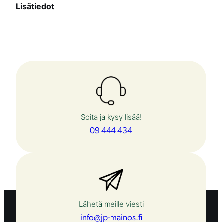
Lisätiedot
ä
r
ä
Soita ja kysy lisää!
09 444 434
Lähetä meille viesti
info@jp-mainos.fi