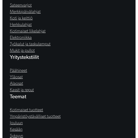
Sateenvarjot
Merkkipäivälahjat
Koti ja keittiö
Herkkulahjat
Kotimaiset liikelahjat
Elektroniikka
Työkalut ja taskulamput
Mukit ja pullot
Yritystekstiilit
Päähineet
Yläosat
Alaosat
Kassit ja reput
Teemat
Kotimaiset tuotteet
Ympäristöystävälliset tuotteet
Jouluun
Kesään
Syksyyn