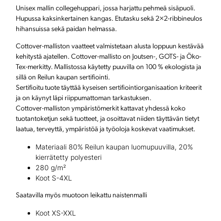
Unisex mallin collegehuppari, jossa harjattu pehmeä sisäpuoli.
h
Hupussa kaksinkertainen kangas. Etutasku sekä 2×2-ribbineulos
hihansuissa sekä paidan helmassa.
u
Cottover-malliston vaatteet valmistetaan alusta loppuun kestävää
p
kehitystä ajatellen. Cottover-mallisto on Joutsen-, GOTS- ja Öko-
p
Tex-merkitty. Mallistossa käytetty puuvilla on 100 % ekologista ja
sillä on Reilun kaupan sertifiointi.
a
Sertifioitu tuote täyttää kyseisen sertifiointiorganisaation kriteerit
ja on käynyt läpi riippumattoman tarkastuksen.
r
Cottover-malliston ympäristömerkit kattavat yhdessä koko
i
tuotantoketjun sekä tuotteet, ja osoittavat niiden täyttävän tietyt
laatua, terveyttä, ympäristöä ja työoloja koskevat vaatimukset.
o
Materiaali 80% Reilun kaupan luomupuuvilla, 20%
m
kierrätetty polyesteri
a
280 g/m²
Koot S-4XL
l
Saatavilla myös muotoon leikattu naistenmalli
l
Koot XS-XXL
a