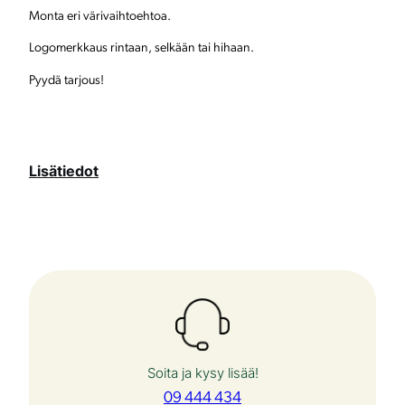
Monta eri värivaihtoehtoa.
l
Logomerkkaus rintaan, selkään tai hihaan.
o
Pyydä tarjous!
g
o
l
Lisätiedot
l
a
m
ä
ä
r
ä
Soita ja kysy lisää!
09 444 434