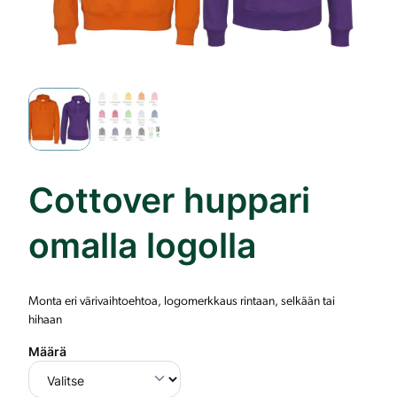
Cottover huppari
omalla logolla
Monta eri värivaihtoehtoa, logomerkkaus rintaan, selkään tai
hihaan
Määrä