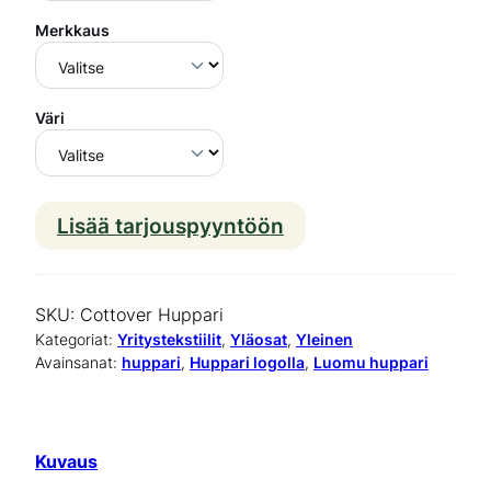
Merkkaus
Väri
Lisää tarjouspyyntöön
C
o
t
SKU:
Cottover Huppari
t
Kategoriat:
Yritystekstiilit
, 
Yläosat
, 
Yleinen
Avainsanat:
huppari
, 
Huppari logolla
, 
Luomu huppari
o
v
e
Kuvaus
r