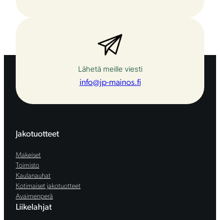
Lähetä meille viesti
info@jp-mainos.fi
Jakotuotteet
Makeiset
Toimisto
Kaulanauhat
Kotimaiset jakotuotteet
Avaimenperä
Liikelahjat