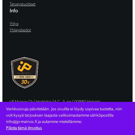
Terveystuotteet
Info
Yritys
Yhteystiedot
J-P Mainos Oy | Holkkitie 14 C, 3. krs | 00880 Helsinki
Copyright (C) JP-Mainos Oy | 1710051-8 |
Tietosuojaseloste
Verkkosivuja päivitetään. Jos sivuilta ei löydy sopivaa tuotetta, niin
Verkkosivut: WebAula.fi
voit kysyä tarjouksen laajasta valikoimastamme sähköpostilla
info@jp-mainos.fi ja autamme mielellämme.
Piilota tämä ilmoitus