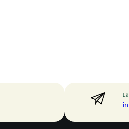
Lä
in