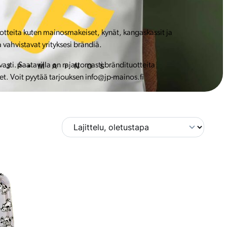
uotteita kuten mainosmakeiset, kynät, kangaskassit ja
 vahvistavat yrityksesi brändiä.
ti. Saatavilla on rajattomasti brändituotteita
et. Voit pyytää tarjouksen info@jp-mainos.fi