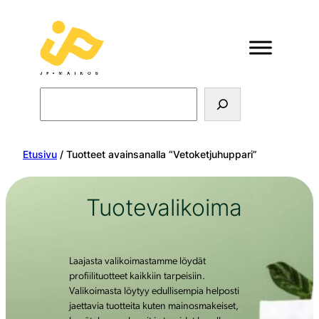
Search
Etusivu
/ Tuotteet avainsanalla “Vetoketjuhuppari”
Tuotevalikoima
Laajasta valikoimastamme löydät
profiilituotteet kaikkiin tarpeisiin.
Valikoimasta löytyy edullisempia helposti
jaettavia tuotteita kuten mainosmakeiset,