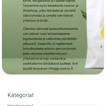
kynät, kangaskassit ja t-paidat logolla.
Tarjoamme myös laadukkaita mainos- ja
liikelahjoja, jotka ilahduttavat varmasti
sidosryhmiäsi ja samalla vahvistavat
yrityksesi brändiä.
Olemme valinneet tuotevalikoimaamme
vain pienen osan tarjoamistamme
logotuotteista ja valikoimaa päivitetään
jatkuvasti. Saatavilla on rajattomasti
brändituotteita erilaisin personoinnein,
joten etsimme mielellämme juuri
yrityksenne arvoja vastaavat ja
asiakkaitanne ilahduttavat tuotteet. Voit
pyytää tarjouksen info@jp-mainos.fi
Kategoriat