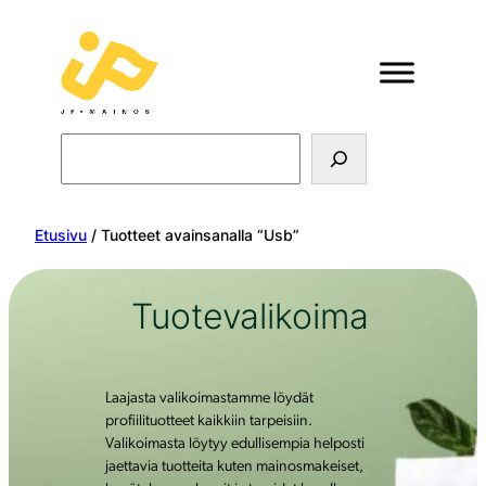
Search
Etusivu
/ Tuotteet avainsanalla “Usb”
Tuotevalikoima
Laajasta valikoimastamme löydät
profiilituotteet kaikkiin tarpeisiin.
Valikoimasta löytyy edullisempia helposti
jaettavia tuotteita kuten mainosmakeiset,