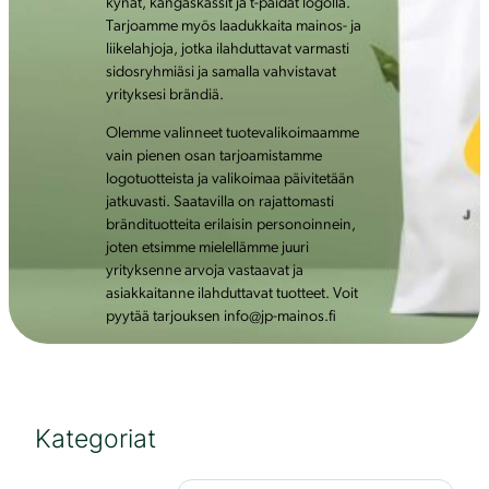
kynät, kangaskassit ja t-paidat logolla.
Tarjoamme myös laadukkaita mainos- ja
liikelahjoja, jotka ilahduttavat varmasti
sidosryhmiäsi ja samalla vahvistavat
yrityksesi brändiä.
Olemme valinneet tuotevalikoimaamme
vain pienen osan tarjoamistamme
logotuotteista ja valikoimaa päivitetään
jatkuvasti. Saatavilla on rajattomasti
brändituotteita erilaisin personoinnein,
joten etsimme mielellämme juuri
yrityksenne arvoja vastaavat ja
asiakkaitanne ilahduttavat tuotteet. Voit
pyytää tarjouksen info@jp-mainos.fi
Kategoriat