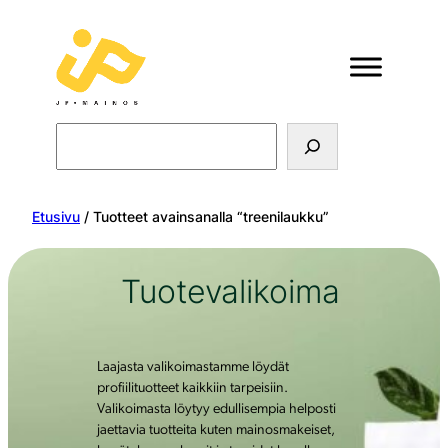
Search
Etusivu
/ Tuotteet avainsanalla “treenilaukku”
Tuotevalikoima
Laajasta valikoimastamme löydät
profiilituotteet kaikkiin tarpeisiin.
Valikoimasta löytyy edullisempia helposti
jaettavia tuotteita kuten mainosmakeiset,