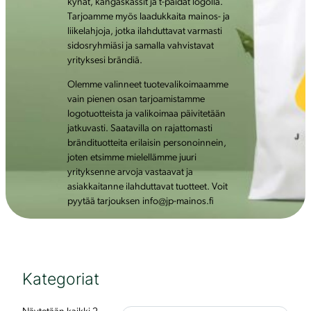
kynät, kangaskassit ja t-paidat logolla.
Tarjoamme myös laadukkaita mainos- ja
liikelahjoja, jotka ilahduttavat varmasti
sidosryhmiäsi ja samalla vahvistavat
yrityksesi brändiä.
Olemme valinneet tuotevalikoimaamme
vain pienen osan tarjoamistamme
logotuotteista ja valikoimaa päivitetään
jatkuvasti. Saatavilla on rajattomasti
brändituotteita erilaisin personoinnein,
joten etsimme mielellämme juuri
yrityksenne arvoja vastaavat ja
asiakkaitanne ilahduttavat tuotteet. Voit
pyytää tarjouksen info@jp-mainos.fi
Kategoriat