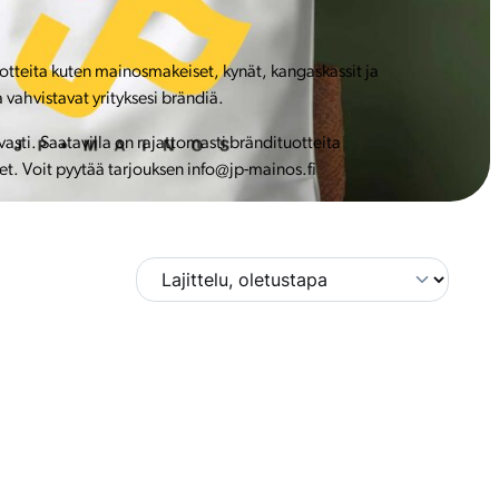
uotteita kuten mainosmakeiset, kynät, kangaskassit ja
 vahvistavat yrityksesi brändiä.
ti. Saatavilla on rajattomasti brändituotteita
et. Voit pyytää tarjouksen info@jp-mainos.fi