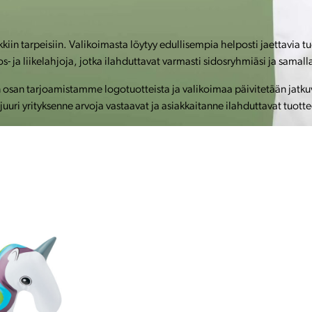
kiin tarpeisiin. Valikoimasta löytyy edullisempia helposti jaettavia t
ja liikelahjoja, jotka ilahduttavat varmasti sidosryhmiäsi ja samalla
an tarjoamistamme logotuotteista ja valikoimaa päivitetään jatkuvas
uuri yrityksenne arvoja vastaavat ja asiakkaitanne ilahduttavat tuotte