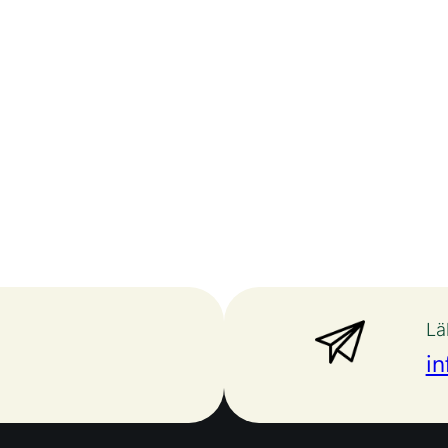
Lä
in