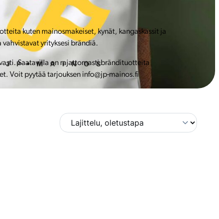
uotteita kuten mainosmakeiset, kynät, kangaskassit ja
 vahvistavat yrityksesi brändiä.
ti. Saatavilla on rajattomasti brändituotteita
et. Voit pyytää tarjouksen info@jp-mainos.fi