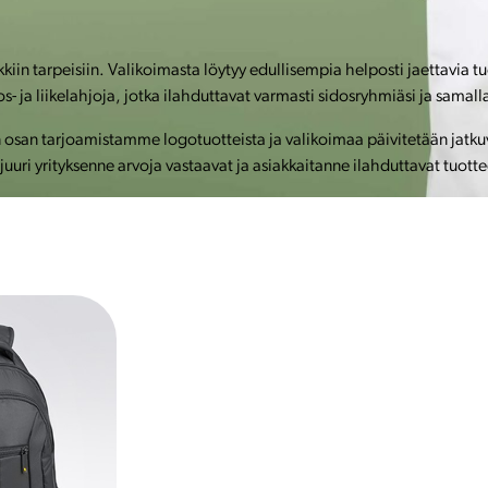
kiin tarpeisiin. Valikoimasta löytyy edullisempia helposti jaettavia t
ja liikelahjoja, jotka ilahduttavat varmasti sidosryhmiäsi ja samalla
an tarjoamistamme logotuotteista ja valikoimaa päivitetään jatkuvas
uuri yrityksenne arvoja vastaavat ja asiakkaitanne ilahduttavat tuotte