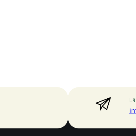
Lä
in