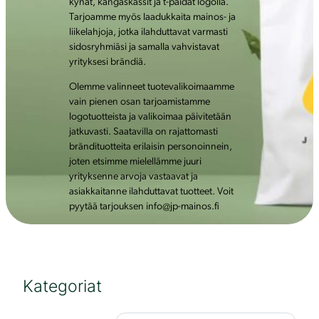
kynät, kangaskassit ja t-paidat logolla.
Tarjoamme myös laadukkaita mainos- ja
liikelahjoja, jotka ilahduttavat varmasti
sidosryhmiäsi ja samalla vahvistavat
yrityksesi brändiä.
Olemme valinneet tuotevalikoimaamme
vain pienen osan tarjoamistamme
logotuotteista ja valikoimaa päivitetään
jatkuvasti. Saatavilla on rajattomasti
brändituotteita erilaisin personoinnein,
joten etsimme mielellämme juuri
yrityksenne arvoja vastaavat ja
asiakkaitanne ilahduttavat tuotteet. Voit
pyytää tarjouksen info@jp-mainos.fi
Kategoriat