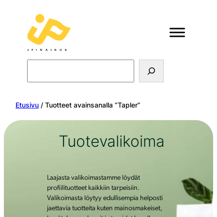
Search
Etusivu
/ Tuotteet avainsanalla “Tapler”
Tuotevalikoima
Laajasta valikoimastamme löydät
profiilituotteet kaikkiin tarpeisiin.
Valikoimasta löytyy edullisempia helposti
jaettavia tuotteita kuten mainosmakeiset,